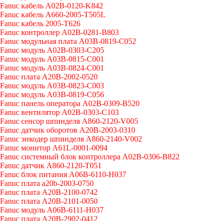
Fanuc кабель A02B-0120-K842
Fanuc кабель A660-2005-T505L
Fanuc кабель 2005-T626
Fanuc контроллер A02B-0281-B803
Fanuc модульная плата A03B-0819-C052
Fanuc модуль A02B-0303-C205
Fanuc модуль A03B-0815-C001
Fanuc модуль A03B-0824-C001
Fanuc плата A20B-2002-0520
Fanuc модуль A03B-0823-C003
Fanuc модуль A03B-0819-C056
Fanuc панель оператора A02B-0309-B520
Fanuc вентилятор A02B-0303-C103
Fanuc cенсор шпинделя A860-2120-V005
Fanuc датчик оборотов A20B-2003-0310
Fanuc энкодер шпинделя A860-2140-V002
Fanuc монитор A61L-0001-0094
Fanuc системный блок контроллера A02B-0306-B822
Fanuc датчик A860-2120-T051
Fanuc блок питания A06B-6110-H037
Fanuc плата a20b-2003-0750
Fanuc плата A20B-2100-0742
Fanuc плата A20B-2101-0050
Fanuc модуль A06B-6111-H037
Fanuc плата A20B-2902-0412