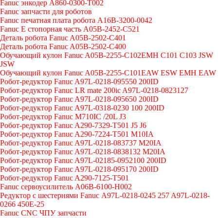
Fanuc энкодер A860-0300-T002
Fanuc запчасти для роботов
Fanuc печатная плата робота A16B-3200-0042
Fanuc E стопорная часть A05B-2452-C521
Деталь робота Fanuc A05B-2502-C401
Деталь робота Fanuc A05B-2502-C400
Обучающий кулон Fanuc A05B-2255-C102EMH C101 C103 JSW
JSW
Обучающий кулон Fanuc A05B-2255-C101EAW ESW EMH EAW
Робот-редуктор Fanuc A97L-0218-095550 200ID
Робот-редуктор Fanuc LR mate 200ic A97L-0218-0823127
Робот-редуктор Fanuc A97L-0218-095650 200ID
Робот-редуктор Fanuc A97L-0318-0230 100 200ID
Робот-редуктор Fanuc M710IC /20L J3
Робот-редуктор Fanuc A290-7329-T501 J5 J6
Робот-редуктор Fanuc A290-7224-T501 M10IA
Робот-редуктор Fanuc A97L-0218-083737 M20IA
Робот-редуктор Fanuc A97L-0218-0838132 M20IA
Робот-редуктор Fanuc A97L-02185-0952100 200ID
Робот-редуктор Fanuc A97L-0218-095170 200ID
Робот-редуктор Fanuc A290-7125-T501
Fanuc сервоусилитель A06B-6100-H002
Редуктор с шестернями Fanuc А97L-0218-0245 257 A97L-0218-
0266 450E-25
Fanuc CNC ЧПУ запчасти