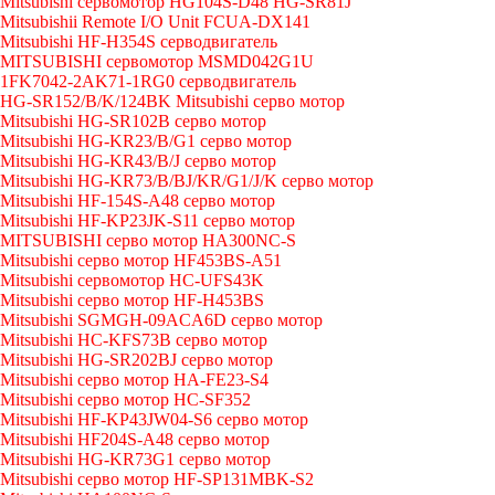
Mitsubishi сервомотор HG104S-D48 HG-SR81J
Mitsubishii Remote I/O Unit FCUA-DX141
Mitsubishi HF-H354S серводвигатель
MITSUBISHI сервомотор MSMD042G1U
1FK7042-2AK71-1RG0 серводвигатель
HG-SR152/B/K/124BK Mitsubishi серво мотор
Mitsubishi HG-SR102B серво мотор
Mitsubishi HG-KR23/B/G1 серво мотор
Mitsubishi HG-KR43/B/J серво мотор
Mitsubishi HG-KR73/B/BJ/KR/G1/J/K серво мотор
Mitsubishi HF-154S-A48 серво мотор
Mitsubishi HF-KP23JK-S11 серво мотор
MITSUBISHI серво мотор HA300NC-S
Mitsubishi серво мотор HF453BS-A51
Mitsubishi сервомотор HC-UFS43K
Mitsubishi серво мотор HF-H453BS
Mitsubishi SGMGH-09ACA6D серво мотор
Mitsubishi HC-KFS73B серво мотор
Mitsubishi HG-SR202BJ серво мотор
Mitsubishi серво мотор HA-FE23-S4
Mitsubishi серво мотор HC-SF352
Mitsubishi HF-KP43JW04-S6 серво мотор
Mitsubishi HF204S-A48 серво мотор
Mitsubishi HG-KR73G1 серво мотор
Mitsubishi серво мотор HF-SP131MBK-S2