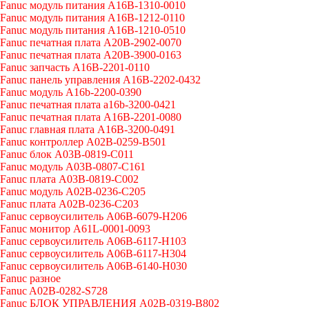
Fanuc модуль питания A16B-1310-0010
Fanuc модуль питания A16B-1212-0110
Fanuc модуль питания A16B-1210-0510
Fanuc печатная плата A20B-2902-0070
Fanuc печатная плата A20B-3900-0163
Fanuc запчасть A16B-2201-0110
Fanuc панель управления A16B-2202-0432
Fanuc модуль A16b-2200-0390
Fanuc печатная плата a16b-3200-0421
Fanuc печатная плата A16B-2201-0080
Fanuc главная плата A16B-3200-0491
Fanuc контроллер A02B-0259-B501
Fanuc блок A03B-0819-C011
Fanuc модуль A03B-0807-C161
Fanuc плата A03B-0819-C002
Fanuc модуль A02B-0236-C205
Fanuc плата A02B-0236-C203
Fanuc сервоусилитель A06B-6079-H206
Fanuc монитор A61L-0001-0093
Fanuc сервоусилитель A06B-6117-H103
Fanuc сервоусилитель A06B-6117-H304
Fanuc сервоусилитель A06B-6140-H030
Fanuc разное
Fanuc A02B-0282-S728
Fanuc БЛОК УПРАВЛЕНИЯ A02B-0319-B802