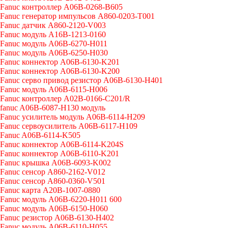
Fanuc контроллер A06B-0268-B605
Fanuc генератор импульсов A860-0203-T001
Fanuc датчик A860-2120-V003
Fanuc модуль A16B-1213-0160
Fanuc модуль A06B-6270-H011
Fanuc модуль A06B-6250-H030
Fanuc коннектор A06B-6130-K201
Fanuc коннектор A06B-6130-K200
Fanuc серво привод резистор A06B-6130-H401
Fanuc модуль A06B-6115-H006
Fanuc контроллер A02B-0166-C201/R
fanuc A06B-6087-H130 модуль
Fanuc усилитель модуль A06B-6114-H209
Fanuc сервоусилитель A06B-6117-H109
Fanuc A06B-6114-K505
Fanuc коннектор A06B-6114-K204S
Fanuc коннектор A06B-6110-K201
Fanuc крышка A06B-6093-K002
Fanuc сенсор A860-2162-V012
Fanuc сенсор A860-0360-V501
Fanuc карта A20B-1007-0880
Fanuc модуль A06B-6220-H011 600
Fanuc модуль A06B-6150-H060
Fanuc резистор A06B-6130-H402
Fanuc модуль A06B-6110-H055