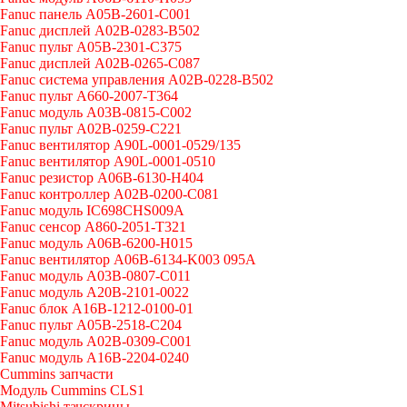
Fanuc панель A05B-2601-C001
Fanuc дисплей A02B-0283-B502
Fanuc пульт A05B-2301-C375
Fanuc дисплей A02B-0265-C087
Fanuc система управления A02B-0228-B502
Fanuc пульт A660-2007-T364
Fanuc модуль A03B-0815-C002
Fanuc пульт A02B-0259-C221
Fanuc вентилятор A90L-0001-0529/135
Fanuc вентилятор A90L-0001-0510
Fanuc резистор A06B-6130-H404
Fanuc контроллер A02B-0200-C081
Fanuc модуль IC698CHS009A
Fanuc сенсор A860-2051-T321
Fanuc модуль A06B-6200-H015
Fanuc вентилятор A06B-6134-K003 095A
Fanuc модуль A03B-0807-C011
Fanuc модуль A20B-2101-0022
Fanuc блок A16B-1212-0100-01
Fanuc пульт A05B-2518-C204
Fanuc модуль A02B-0309-C001
Fanuc модуль A16B-2204-0240
Cummins запчасти
Модуль Cummins CLS1
Mitsubishi тачскрины