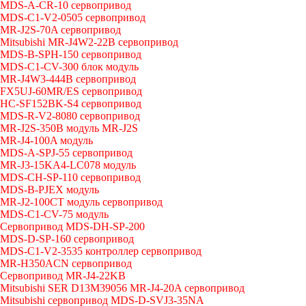
MDS-A-CR-10 сервопривод
MDS-C1-V2-0505 сервопривод
MR-J2S-70A сервопривод
Mitsubishi MR-J4W2-22B сервопривод
MDS-B-SPH-150 сервопривод
MDS-C1-CV-300 блок модуль
MR-J4W3-444B сервопривод
FX5UJ-60MR/ES сервопривод
HC-SF152BK-S4 сервопривод
MDS-R-V2-8080 сервопривод
MR-J2S-350B модуль MR-J2S
MR-J4-100A модуль
MDS-A-SPJ-55 сервопривод
MR-J3-15KA4-LC078 модуль
MDS-CH-SP-110 сервопривод
MDS-B-PJEX модуль
MR-J2-100CT модуль сервопривод
MDS-C1-CV-75 модуль
Сервопривод MDS-DH-SP-200
MDS-D-SP-160 сервопривод
MDS-C1-V2-3535 контроллер сервопривод
MR-H350ACN сервопривод
Сервопривод MR-J4-22KB
Mitsubishi SER D13M39056 MR-J4-20A сервопривод
Mitsubishi сервопривод MDS-D-SVJ3-35NA