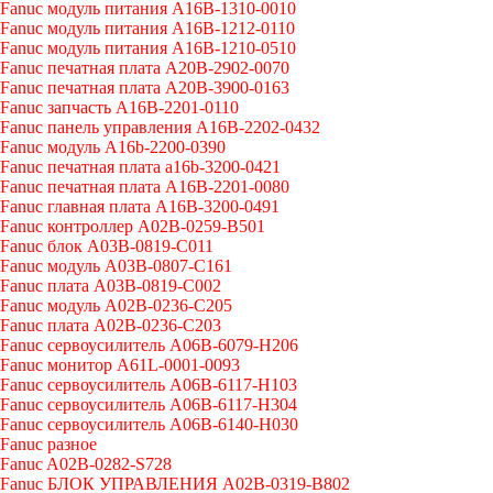
Fanuc модуль питания A16B-1310-0010
Fanuc модуль питания A16B-1212-0110
Fanuc модуль питания A16B-1210-0510
Fanuc печатная плата A20B-2902-0070
Fanuc печатная плата A20B-3900-0163
Fanuc запчасть A16B-2201-0110
Fanuc панель управления A16B-2202-0432
Fanuc модуль A16b-2200-0390
Fanuc печатная плата a16b-3200-0421
Fanuc печатная плата A16B-2201-0080
Fanuc главная плата A16B-3200-0491
Fanuc контроллер A02B-0259-B501
Fanuc блок A03B-0819-C011
Fanuc модуль A03B-0807-C161
Fanuc плата A03B-0819-C002
Fanuc модуль A02B-0236-C205
Fanuc плата A02B-0236-C203
Fanuc сервоусилитель A06B-6079-H206
Fanuc монитор A61L-0001-0093
Fanuc сервоусилитель A06B-6117-H103
Fanuc сервоусилитель A06B-6117-H304
Fanuc сервоусилитель A06B-6140-H030
Fanuc разное
Fanuc A02B-0282-S728
Fanuc БЛОК УПРАВЛЕНИЯ A02B-0319-B802