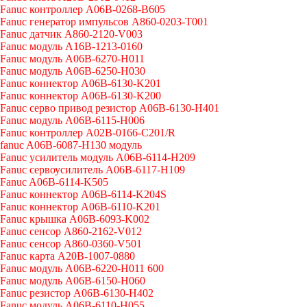
Fanuc контроллер A06B-0268-B605
Fanuc генератор импульсов A860-0203-T001
Fanuc датчик A860-2120-V003
Fanuc модуль A16B-1213-0160
Fanuc модуль A06B-6270-H011
Fanuc модуль A06B-6250-H030
Fanuc коннектор A06B-6130-K201
Fanuc коннектор A06B-6130-K200
Fanuc серво привод резистор A06B-6130-H401
Fanuc модуль A06B-6115-H006
Fanuc контроллер A02B-0166-C201/R
fanuc A06B-6087-H130 модуль
Fanuc усилитель модуль A06B-6114-H209
Fanuc сервоусилитель A06B-6117-H109
Fanuc A06B-6114-K505
Fanuc коннектор A06B-6114-K204S
Fanuc коннектор A06B-6110-K201
Fanuc крышка A06B-6093-K002
Fanuc сенсор A860-2162-V012
Fanuc сенсор A860-0360-V501
Fanuc карта A20B-1007-0880
Fanuc модуль A06B-6220-H011 600
Fanuc модуль A06B-6150-H060
Fanuc резистор A06B-6130-H402
Fanuc модуль A06B-6110-H055