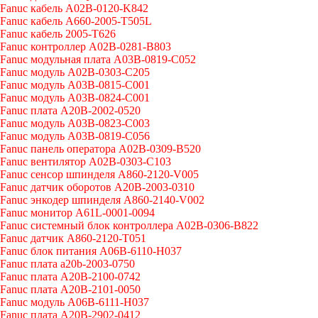
Fanuc кабель A02B-0120-K842
Fanuc кабель A660-2005-T505L
Fanuc кабель 2005-T626
Fanuc контроллер A02B-0281-B803
Fanuc модульная плата A03B-0819-C052
Fanuc модуль A02B-0303-C205
Fanuc модуль A03B-0815-C001
Fanuc модуль A03B-0824-C001
Fanuc плата A20B-2002-0520
Fanuc модуль A03B-0823-C003
Fanuc модуль A03B-0819-C056
Fanuc панель оператора A02B-0309-B520
Fanuc вентилятор A02B-0303-C103
Fanuc cенсор шпинделя A860-2120-V005
Fanuc датчик оборотов A20B-2003-0310
Fanuc энкодер шпинделя A860-2140-V002
Fanuc монитор A61L-0001-0094
Fanuc системный блок контроллера A02B-0306-B822
Fanuc датчик A860-2120-T051
Fanuc блок питания A06B-6110-H037
Fanuc плата a20b-2003-0750
Fanuc плата A20B-2100-0742
Fanuc плата A20B-2101-0050
Fanuc модуль A06B-6111-H037
Fanuc плата A20B-2902-0412