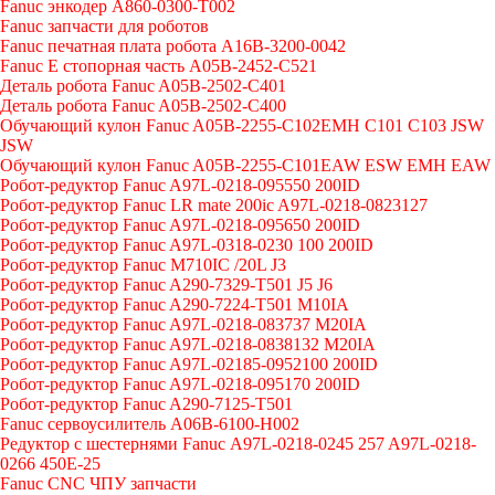
Fanuc энкодер A860-0300-T002
Fanuc запчасти для роботов
Fanuc печатная плата робота A16B-3200-0042
Fanuc E стопорная часть A05B-2452-C521
Деталь робота Fanuc A05B-2502-C401
Деталь робота Fanuc A05B-2502-C400
Обучающий кулон Fanuc A05B-2255-C102EMH C101 C103 JSW
JSW
Обучающий кулон Fanuc A05B-2255-C101EAW ESW EMH EAW
Робот-редуктор Fanuc A97L-0218-095550 200ID
Робот-редуктор Fanuc LR mate 200ic A97L-0218-0823127
Робот-редуктор Fanuc A97L-0218-095650 200ID
Робот-редуктор Fanuc A97L-0318-0230 100 200ID
Робот-редуктор Fanuc M710IC /20L J3
Робот-редуктор Fanuc A290-7329-T501 J5 J6
Робот-редуктор Fanuc A290-7224-T501 M10IA
Робот-редуктор Fanuc A97L-0218-083737 M20IA
Робот-редуктор Fanuc A97L-0218-0838132 M20IA
Робот-редуктор Fanuc A97L-02185-0952100 200ID
Робот-редуктор Fanuc A97L-0218-095170 200ID
Робот-редуктор Fanuc A290-7125-T501
Fanuc сервоусилитель A06B-6100-H002
Редуктор с шестернями Fanuc А97L-0218-0245 257 A97L-0218-
0266 450E-25
Fanuc CNC ЧПУ запчасти