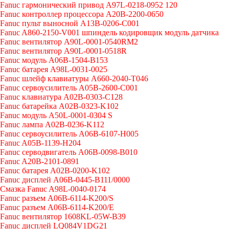
Fanuc гармонический привод A97L-0218-0952 120
Fanuc контроллер процессора A20B-2200-0650
Fanuc пульт выносной A13B-0206-C001
Fanuc A860-2150-V001 шпиндель кодировщик модуль датчика
Fanuc вентилятор A90L-0001-0540RM2
Fanuc вентилятор A90L-0001-0518R
Fanuc модуль A06B-1504-B153
Fanuc батарея A98L-0031-0025
Fanuc шлейф клавиатуры A660-2040-T046
Fanuc сервоусилитель A05B-2600-C001
Fanuc клавиатура A02B-0303-C128
Fanuc батарейка A02B-0323-K102
Fanuc модуль A50L-0001-0304 S
Fanuc лампа A02B-0236-K112
Fanuc сервоусилитель A06B-6107-H005
Fanuc A05B-1139-H204
Fanuc серводвигатель A06B-0098-B010
Fanuc A20B-2101-0891
Fanuc батарея A02B-0200-K102
Fanuc дисплей А06В-0445-В111/0000
Cмазка Fanuc A98L-0040-0174
Fanuc разъем A06B-6114-K200/S
Fanuc разъем A06B-6114-K200/E
Fanuc вентилятор 1608KL-05W-B39
Fanuc дисплей LQ084V1DG21