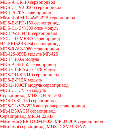
MDS-A-CR-10 сервопривод
MDS-C1-V2-0505 сервопривод
MR-J2S-70A сервопривод
Mitsubishi MR-J4W2-22B сервопривод
MDS-B-SPH-150 сервопривод
MDS-C1-CV-300 блок модуль
MR-J4W3-444B сервопривод
FX5UJ-60MR/ES сервопривод
HC-SF152BK-S4 сервопривод
MDS-R-V2-8080 сервопривод
MR-J2S-350B модуль MR-J2S
MR-J4-100A модуль
MDS-A-SPJ-55 сервопривод
MR-J3-15KA4-LC078 модуль
MDS-CH-SP-110 сервопривод
MDS-B-PJEX модуль
MR-J2-100CT модуль сервопривод
MDS-C1-CV-75 модуль
Сервопривод MDS-DH-SP-200
MDS-D-SP-160 сервопривод
MDS-C1-V2-3535 контроллер сервопривод
MR-H350ACN сервопривод
Сервопривод MR-J4-22KB
Mitsubishi SER D13M39056 MR-J4-20A сервопривод
Mitsubishi сервопривод MDS-D-SVJ3-35NA