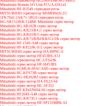
Mitsubishi сервомотор HG104S-D48 HG-SR81J
Mitsubishii Remote I/O Unit FCUA-DX141
Mitsubishi HF-H354S серводвигатель
MITSUBISHI сервомотор MSMD042G1U
1FK7042-2AK71-1RG0 серводвигатель
HG-SR152/B/K/124BK Mitsubishi серво мотор
Mitsubishi HG-SR102B серво мотор
Mitsubishi HG-KR23/B/G1 серво мотор
Mitsubishi HG-KR43/B/J серво мотор
Mitsubishi HG-KR73/B/BJ/KR/G1/J/K серво мотор
Mitsubishi HF-154S-A48 серво мотор
Mitsubishi HF-KP23JK-S11 серво мотор
MITSUBISHI серво мотор HA300NC-S
Mitsubishi серво мотор HF453BS-A51
Mitsubishi сервомотор HC-UFS43K
Mitsubishi серво мотор HF-H453BS
Mitsubishi SGMGH-09ACA6D серво мотор
Mitsubishi HC-KFS73B серво мотор
Mitsubishi HG-SR202BJ серво мотор
Mitsubishi серво мотор HA-FE23-S4
Mitsubishi серво мотор HC-SF352
Mitsubishi HF-KP43JW04-S6 серво мотор
Mitsubishi HF204S-A48 серво мотор
Mitsubishi HG-KR73G1 серво мотор
Mitsubishi серво мотор HF-SP131MBK-S2