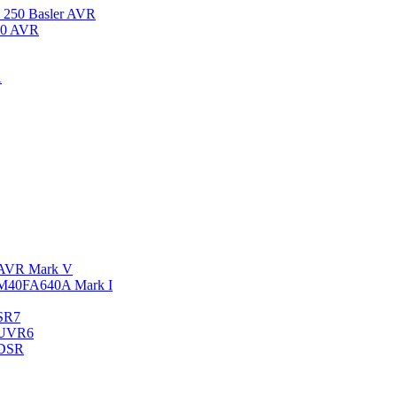
250 Basler AVR
10 AVR
A
 AVR Mark V
M40FA640A Mark I
SR7
 UVR6
 DSR