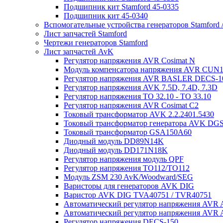
Подшипник кит Stamford 45-0335
Подшипник кит 45-0340
Вспомогательные устройства генераторов Stamford 
Лист запчастей Stamford
Чертежи генераторов Stamford
Лист запчастей AvK
Регулятор напряжения AVR Cosimat N
Модуль компенсатора напряжения AVR CUN
Регулятор напряжения AVR BASLER DECS-1
Регулятор напряжения AVK 7.5D, 7.4D, 7.3D
Регулятор напряжения TO 32.10 - TO 33.10
Регулятор напряжения AVR Cosimat C2
Токовый трансформатор AVK 2.2.2401.5430
Токовый трансформатор генератора AVK DGS
Токовый трансформатор GSA150A60
Диодный модуль DD89N14K
Диодный модуль DD171N18K
Регулятор напряжения модуль QPF
Регулятор напряжения ТО112/TO112
Модуль ZSM 230 AvK/Woodward/SEG
Варисторы для генераторов AVK DIG
Варистор AVK DIG TVA40751 / TVR40751
Автоматический регулятор напряжения AVR
Автоматический регулятор напряжения AVR
Регулятор напряжения DECS-150