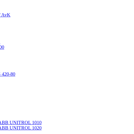
/ AvK
1
00
 420-80
 ABB UNITROL 1010
 ABB UNITROL 1020