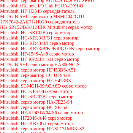
Mitsubishi сервомотор HG104S-D48 HG-SR81J
Mitsubishii Remote I/O Unit FCUA-DX141
Mitsubishi HF-H354S серводвигатель
MITSUBISHI сервомотор MSMD042G1U
1FK7042-2AK71-1RG0 серводвигатель
HG-SR152/B/K/124BK Mitsubishi серво мотор
Mitsubishi HG-SR102B серво мотор
Mitsubishi HG-KR23/B/G1 серво мотор
Mitsubishi HG-KR43/B/J серво мотор
Mitsubishi HG-KR73/B/BJ/KR/G1/J/K серво мотор
Mitsubishi HF-154S-A48 серво мотор
Mitsubishi HF-KP23JK-S11 серво мотор
MITSUBISHI серво мотор HA300NC-S
Mitsubishi серво мотор HF453BS-A51
Mitsubishi сервомотор HC-UFS43K
Mitsubishi серво мотор HF-H453BS
Mitsubishi SGMGH-09ACA6D серво мотор
Mitsubishi HC-KFS73B серво мотор
Mitsubishi HG-SR202BJ серво мотор
Mitsubishi серво мотор HA-FE23-S4
Mitsubishi серво мотор HC-SF352
Mitsubishi HF-KP43JW04-S6 серво мотор
Mitsubishi HF204S-A48 серво мотор
Mitsubishi HG-KR73G1 серво мотор
Mitsubishi серво мотор HF-SP131MBK-S2