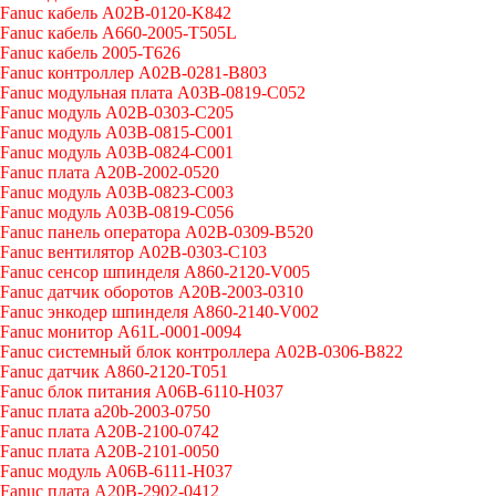
Fanuc кабель A02B-0120-K842
Fanuc кабель A660-2005-T505L
Fanuc кабель 2005-T626
Fanuc контроллер A02B-0281-B803
Fanuc модульная плата A03B-0819-C052
Fanuc модуль A02B-0303-C205
Fanuc модуль A03B-0815-C001
Fanuc модуль A03B-0824-C001
Fanuc плата A20B-2002-0520
Fanuc модуль A03B-0823-C003
Fanuc модуль A03B-0819-C056
Fanuc панель оператора A02B-0309-B520
Fanuc вентилятор A02B-0303-C103
Fanuc cенсор шпинделя A860-2120-V005
Fanuc датчик оборотов A20B-2003-0310
Fanuc энкодер шпинделя A860-2140-V002
Fanuc монитор A61L-0001-0094
Fanuc системный блок контроллера A02B-0306-B822
Fanuc датчик A860-2120-T051
Fanuc блок питания A06B-6110-H037
Fanuc плата a20b-2003-0750
Fanuc плата A20B-2100-0742
Fanuc плата A20B-2101-0050
Fanuc модуль A06B-6111-H037
Fanuc плата A20B-2902-0412