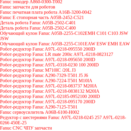
Fanuc энкодер A860-0300-T002
Fanuc запчасти для роботов
Fanuc печатная плата робота A16B-3200-0042
Fanuc E стопорная часть A05B-2452-C521
Деталь робота Fanuc A05B-2502-C401
Деталь робота Fanuc A05B-2502-C400
Обучающий кулон Fanuc A05B-2255-C102EMH C101 C103 JSW
JSW
Обучающий кулон Fanuc A05B-2255-C101EAW ESW EMH EAW
Робот-редуктор Fanuc A97L-0218-095550 200ID
Робот-редуктор Fanuc LR mate 200ic A97L-0218-0823127
Робот-редуктор Fanuc A97L-0218-095650 200ID
Робот-редуктор Fanuc A97L-0318-0230 100 200ID
Робот-редуктор Fanuc M710IC /20L J3
Робот-редуктор Fanuc A290-7329-T501 J5 J6
Робот-редуктор Fanuc A290-7224-T501 M10IA
Робот-редуктор Fanuc A97L-0218-083737 M20IA
Робот-редуктор Fanuc A97L-0218-0838132 M20IA
Робот-редуктор Fanuc A97L-02185-0952100 200ID
Робот-редуктор Fanuc A97L-0218-095170 200ID
Робот-редуктор Fanuc A290-7125-T501
Fanuc сервоусилитель A06B-6100-H002
Редуктор с шестернями Fanuc А97L-0218-0245 257 A97L-0218-
0266 450E-25
Fanuc CNC ЧПУ запчасти