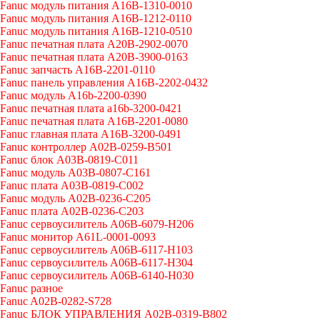
Fanuc модуль питания A16B-1310-0010
Fanuc модуль питания A16B-1212-0110
Fanuc модуль питания A16B-1210-0510
Fanuc печатная плата A20B-2902-0070
Fanuc печатная плата A20B-3900-0163
Fanuc запчасть A16B-2201-0110
Fanuc панель управления A16B-2202-0432
Fanuc модуль A16b-2200-0390
Fanuc печатная плата a16b-3200-0421
Fanuc печатная плата A16B-2201-0080
Fanuc главная плата A16B-3200-0491
Fanuc контроллер A02B-0259-B501
Fanuc блок A03B-0819-C011
Fanuc модуль A03B-0807-C161
Fanuc плата A03B-0819-C002
Fanuc модуль A02B-0236-C205
Fanuc плата A02B-0236-C203
Fanuc сервоусилитель A06B-6079-H206
Fanuc монитор A61L-0001-0093
Fanuc сервоусилитель A06B-6117-H103
Fanuc сервоусилитель A06B-6117-H304
Fanuc сервоусилитель A06B-6140-H030
Fanuc разное
Fanuc A02B-0282-S728
Fanuc БЛОК УПРАВЛЕНИЯ A02B-0319-B802