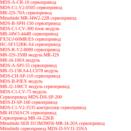
MDS-A-CR-10 сервопривод
MDS-C1-V2-0505 сервопривод
MR-J2S-70A сервопривод
Mitsubishi MR-J4W2-22B сервопривод
MDS-B-SPH-150 сервопривод
MDS-C1-CV-300 блок модуль
MR-J4W3-444B сервопривод
FX5UJ-60MR/ES сервопривод
HC-SF152BK-S4 сервопривод
MDS-R-V2-8080 сервопривод
MR-J2S-350B модуль MR-J2S
MR-J4-100A модуль
MDS-A-SPJ-55 сервопривод
MR-J3-15KA4-LC078 модуль
MDS-CH-SP-110 сервопривод
MDS-B-PJEX модуль
MR-J2-100CT модуль сервопривод
MDS-C1-CV-75 модуль
Сервопривод MDS-DH-SP-200
MDS-D-SP-160 сервопривод
MDS-C1-V2-3535 контроллер сервопривод
MR-H350ACN сервопривод
Сервопривод MR-J4-22KB
Mitsubishi SER D13M39056 MR-J4-20A сервопривод
Mitsubishi сервопривод MDS-D-SVJ3-35NA