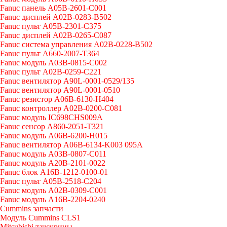
Fanuc панель A05B-2601-C001
Fanuc дисплей A02B-0283-B502
Fanuc пульт A05B-2301-C375
Fanuc дисплей A02B-0265-C087
Fanuc система управления A02B-0228-B502
Fanuc пульт A660-2007-T364
Fanuc модуль A03B-0815-C002
Fanuc пульт A02B-0259-C221
Fanuc вентилятор A90L-0001-0529/135
Fanuc вентилятор A90L-0001-0510
Fanuc резистор A06B-6130-H404
Fanuc контроллер A02B-0200-C081
Fanuc модуль IC698CHS009A
Fanuc сенсор A860-2051-T321
Fanuc модуль A06B-6200-H015
Fanuc вентилятор A06B-6134-K003 095A
Fanuc модуль A03B-0807-C011
Fanuc модуль A20B-2101-0022
Fanuc блок A16B-1212-0100-01
Fanuc пульт A05B-2518-C204
Fanuc модуль A02B-0309-C001
Fanuc модуль A16B-2204-0240
Cummins запчасти
Модуль Cummins CLS1
Mitsubishi тачскрины