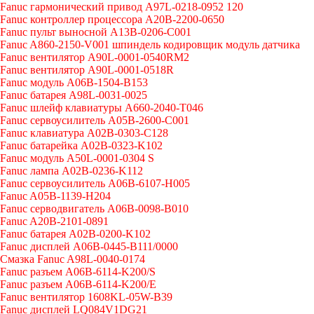
Fanuc гармонический привод A97L-0218-0952 120
Fanuc контроллер процессора A20B-2200-0650
Fanuc пульт выносной A13B-0206-C001
Fanuc A860-2150-V001 шпиндель кодировщик модуль датчика
Fanuc вентилятор A90L-0001-0540RM2
Fanuc вентилятор A90L-0001-0518R
Fanuc модуль A06B-1504-B153
Fanuc батарея A98L-0031-0025
Fanuc шлейф клавиатуры A660-2040-T046
Fanuc сервоусилитель A05B-2600-C001
Fanuc клавиатура A02B-0303-C128
Fanuc батарейка A02B-0323-K102
Fanuc модуль A50L-0001-0304 S
Fanuc лампа A02B-0236-K112
Fanuc сервоусилитель A06B-6107-H005
Fanuc A05B-1139-H204
Fanuc серводвигатель A06B-0098-B010
Fanuc A20B-2101-0891
Fanuc батарея A02B-0200-K102
Fanuc дисплей А06В-0445-В111/0000
Cмазка Fanuc A98L-0040-0174
Fanuc разъем A06B-6114-K200/S
Fanuc разъем A06B-6114-K200/E
Fanuc вентилятор 1608KL-05W-B39
Fanuc дисплей LQ084V1DG21