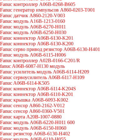
Fanuc контроллер A06B-0268-B605
Fanuc генератор импульсов A860-0203-T001
Fanuc датчик A860-2120-V003
Fanuc модуль A16B-1213-0160
Fanuc модуль A06B-6270-H011
Fanuc модуль A06B-6250-H030
Fanuc коннектор A06B-6130-K201
Fanuc коннектор A06B-6130-K200
Fanuc серво привод резистор A06B-6130-H401
Fanuc модуль A06B-6115-H006
Fanuc контроллер A02B-0166-C201/R
fanuc A06B-6087-H130 модуль
Fanuc усилитель модуль A06B-6114-H209
Fanuc сервоусилитель A06B-6117-H109
Fanuc A06B-6114-K505
Fanuc коннектор A06B-6114-K204S
Fanuc коннектор A06B-6110-K201
Fanuc крышка A06B-6093-K002
Fanuc сенсор A860-2162-V012
Fanuc сенсор A860-0360-V501
Fanuc карта A20B-1007-0880
Fanuc модуль A06B-6220-H011 600
Fanuc модуль A06B-6150-H060
Fanuc резистор A06B-6130-H402
Fanuc модуль A06B-6110-H055