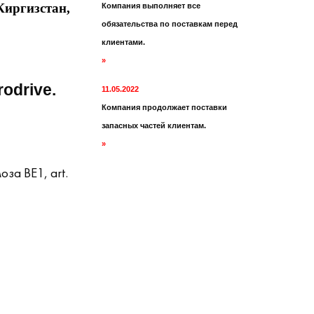
иргизстан,
Компания выполняет все
обязательства по поставкам перед
клиентами.
»
odrive.
11.05.2022
Компания продолжает поставки
запасных частей клиентам.
»
за BE1, art.