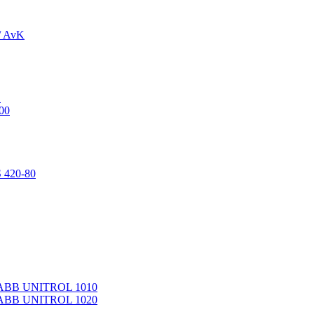
/ AvK
1
00
 420-80
 ABB UNITROL 1010
 ABB UNITROL 1020