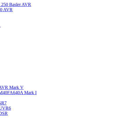
250 Basler AVR
10 AVR
A
 AVR Mark V
M40FA640A Mark I
SR7
 UVR6
 DSR