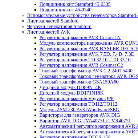
Подшипник кит Stamford 45-0335
Подшипник кит 45-0340
Вспомогательные устройства генераторов Stamford 
Лист запчастей Stamford
Чертежи генераторов Stamford
Лист запчастей AvK
Регулятор напряжения AVR Cosimat N
Модуль компенсатора напряжения AVR CUN
Регулятор напряжения AVR BASLER DECS-1
Регулятор напряжения AVK 7.5D, 7.4D, 7.3D
Регулятор напряжения TO 32.10 - TO 33.10
Регулятор напряжения AVR Cosimat C2
Токовый трансформатор AVK 2.2.2401.5430
Токовый трансформатор генератора AVK DGS
Токовый трансформатор GSA150A60
Диодный модуль DD89N14K
Диодный модуль DD171N18K
Регулятор напряжения модуль QPF
Регулятор напряжения ТО112/TO112
Модуль ZSM 230 AvK/Woodward/SEG
Варисторы для генераторов AVK DIG
Варистор AVK DIG TVA40751 / TVR40751
Автоматический регулятор напряжения AVR
Автоматический регулятор напряжения AVR
Регулятор напряжения DECS-150