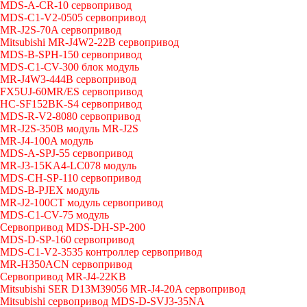
MDS-A-CR-10 сервопривод
MDS-C1-V2-0505 сервопривод
MR-J2S-70A сервопривод
Mitsubishi MR-J4W2-22B сервопривод
MDS-B-SPH-150 сервопривод
MDS-C1-CV-300 блок модуль
MR-J4W3-444B сервопривод
FX5UJ-60MR/ES сервопривод
HC-SF152BK-S4 сервопривод
MDS-R-V2-8080 сервопривод
MR-J2S-350B модуль MR-J2S
MR-J4-100A модуль
MDS-A-SPJ-55 сервопривод
MR-J3-15KA4-LC078 модуль
MDS-CH-SP-110 сервопривод
MDS-B-PJEX модуль
MR-J2-100CT модуль сервопривод
MDS-C1-CV-75 модуль
Сервопривод MDS-DH-SP-200
MDS-D-SP-160 сервопривод
MDS-C1-V2-3535 контроллер сервопривод
MR-H350ACN сервопривод
Сервопривод MR-J4-22KB
Mitsubishi SER D13M39056 MR-J4-20A сервопривод
Mitsubishi сервопривод MDS-D-SVJ3-35NA