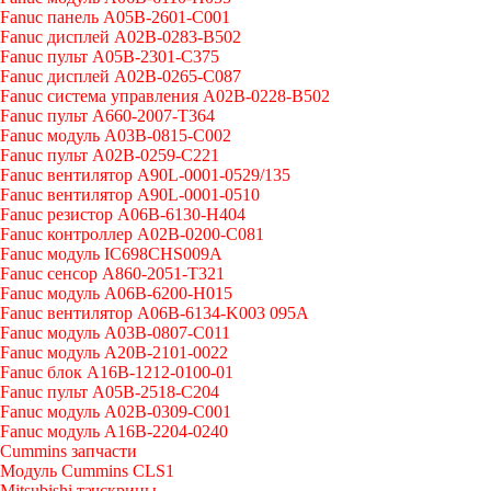
Fanuc панель A05B-2601-C001
Fanuc дисплей A02B-0283-B502
Fanuc пульт A05B-2301-C375
Fanuc дисплей A02B-0265-C087
Fanuc система управления A02B-0228-B502
Fanuc пульт A660-2007-T364
Fanuc модуль A03B-0815-C002
Fanuc пульт A02B-0259-C221
Fanuc вентилятор A90L-0001-0529/135
Fanuc вентилятор A90L-0001-0510
Fanuc резистор A06B-6130-H404
Fanuc контроллер A02B-0200-C081
Fanuc модуль IC698CHS009A
Fanuc сенсор A860-2051-T321
Fanuc модуль A06B-6200-H015
Fanuc вентилятор A06B-6134-K003 095A
Fanuc модуль A03B-0807-C011
Fanuc модуль A20B-2101-0022
Fanuc блок A16B-1212-0100-01
Fanuc пульт A05B-2518-C204
Fanuc модуль A02B-0309-C001
Fanuc модуль A16B-2204-0240
Cummins запчасти
Модуль Cummins CLS1
Mitsubishi тачскрины