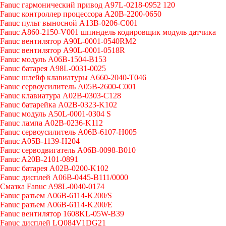
Fanuc гармонический привод A97L-0218-0952 120
Fanuc контроллер процессора A20B-2200-0650
Fanuc пульт выносной A13B-0206-C001
Fanuc A860-2150-V001 шпиндель кодировщик модуль датчика
Fanuc вентилятор A90L-0001-0540RM2
Fanuc вентилятор A90L-0001-0518R
Fanuc модуль A06B-1504-B153
Fanuc батарея A98L-0031-0025
Fanuc шлейф клавиатуры A660-2040-T046
Fanuc сервоусилитель A05B-2600-C001
Fanuc клавиатура A02B-0303-C128
Fanuc батарейка A02B-0323-K102
Fanuc модуль A50L-0001-0304 S
Fanuc лампа A02B-0236-K112
Fanuc сервоусилитель A06B-6107-H005
Fanuc A05B-1139-H204
Fanuc серводвигатель A06B-0098-B010
Fanuc A20B-2101-0891
Fanuc батарея A02B-0200-K102
Fanuc дисплей А06В-0445-В111/0000
Cмазка Fanuc A98L-0040-0174
Fanuc разъем A06B-6114-K200/S
Fanuc разъем A06B-6114-K200/E
Fanuc вентилятор 1608KL-05W-B39
Fanuc дисплей LQ084V1DG21