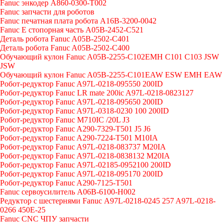
Fanuc энкодер A860-0300-T002
Fanuc запчасти для роботов
Fanuc печатная плата робота A16B-3200-0042
Fanuc E стопорная часть A05B-2452-C521
Деталь робота Fanuc A05B-2502-C401
Деталь робота Fanuc A05B-2502-C400
Обучающий кулон Fanuc A05B-2255-C102EMH C101 C103 JSW
JSW
Обучающий кулон Fanuc A05B-2255-C101EAW ESW EMH EAW
Робот-редуктор Fanuc A97L-0218-095550 200ID
Робот-редуктор Fanuc LR mate 200ic A97L-0218-0823127
Робот-редуктор Fanuc A97L-0218-095650 200ID
Робот-редуктор Fanuc A97L-0318-0230 100 200ID
Робот-редуктор Fanuc M710IC /20L J3
Робот-редуктор Fanuc A290-7329-T501 J5 J6
Робот-редуктор Fanuc A290-7224-T501 M10IA
Робот-редуктор Fanuc A97L-0218-083737 M20IA
Робот-редуктор Fanuc A97L-0218-0838132 M20IA
Робот-редуктор Fanuc A97L-02185-0952100 200ID
Робот-редуктор Fanuc A97L-0218-095170 200ID
Робот-редуктор Fanuc A290-7125-T501
Fanuc сервоусилитель A06B-6100-H002
Редуктор с шестернями Fanuc А97L-0218-0245 257 A97L-0218-
0266 450E-25
Fanuc CNC ЧПУ запчасти