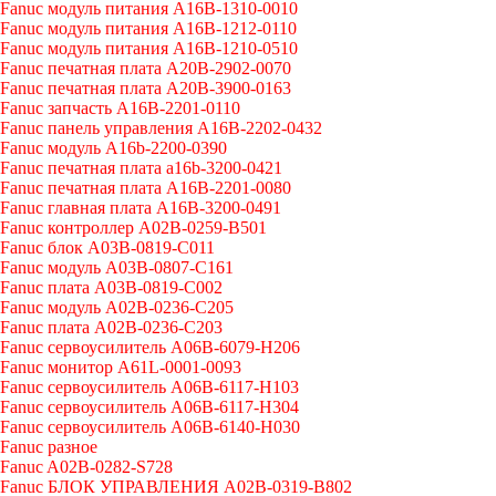
Fanuc модуль питания A16B-1310-0010
Fanuc модуль питания A16B-1212-0110
Fanuc модуль питания A16B-1210-0510
Fanuc печатная плата A20B-2902-0070
Fanuc печатная плата A20B-3900-0163
Fanuc запчасть A16B-2201-0110
Fanuc панель управления A16B-2202-0432
Fanuc модуль A16b-2200-0390
Fanuc печатная плата a16b-3200-0421
Fanuc печатная плата A16B-2201-0080
Fanuc главная плата A16B-3200-0491
Fanuc контроллер A02B-0259-B501
Fanuc блок A03B-0819-C011
Fanuc модуль A03B-0807-C161
Fanuc плата A03B-0819-C002
Fanuc модуль A02B-0236-C205
Fanuc плата A02B-0236-C203
Fanuc сервоусилитель A06B-6079-H206
Fanuc монитор A61L-0001-0093
Fanuc сервоусилитель A06B-6117-H103
Fanuc сервоусилитель A06B-6117-H304
Fanuc сервоусилитель A06B-6140-H030
Fanuc разное
Fanuc A02B-0282-S728
Fanuc БЛОК УПРАВЛЕНИЯ A02B-0319-B802