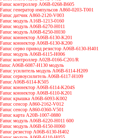
Fanuc контроллер A06B-0268-B605
Fanuc генератор импульсов A860-0203-T001
Fanuc датчик A860-2120-V003
Fanuc модуль A16B-1213-0160
Fanuc модуль A06B-6270-H011
Fanuc модуль A06B-6250-H030
Fanuc коннектор A06B-6130-K201
Fanuc коннектор A06B-6130-K200
Fanuc серво привод резистор A06B-6130-H401
Fanuc модуль A06B-6115-H006
Fanuc контроллер A02B-0166-C201/R
fanuc A06B-6087-H130 модуль
Fanuc усилитель модуль A06B-6114-H209
Fanuc сервоусилитель A06B-6117-H109
Fanuc A06B-6114-K505
Fanuc коннектор A06B-6114-K204S
Fanuc коннектор A06B-6110-K201
Fanuc крышка A06B-6093-K002
Fanuc сенсор A860-2162-V012
Fanuc сенсор A860-0360-V501
Fanuc карта A20B-1007-0880
Fanuc модуль A06B-6220-H011 600
Fanuc модуль A06B-6150-H060
Fanuc резистор A06B-6130-H402
Fanuc модуль A06B-6110-H055