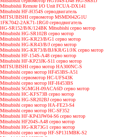
Mitsubishi сервомотор HG104S-D48 HG-SR81J
Mitsubishii Remote I/O Unit FCUA-DX141
Mitsubishi HF-H354S серводвигатель
MITSUBISHI сервомотор MSMD042G1U
1FK7042-2AK71-1RG0 серводвигатель
HG-SR152/B/K/124BK Mitsubishi серво мотор
Mitsubishi HG-SR102B серво мотор
Mitsubishi HG-KR23/B/G1 серво мотор
Mitsubishi HG-KR43/B/J серво мотор
Mitsubishi HG-KR73/B/BJ/KR/G1/J/K серво мотор
Mitsubishi HF-154S-A48 серво мотор
Mitsubishi HF-KP23JK-S11 серво мотор
MITSUBISHI серво мотор HA300NC-S
Mitsubishi серво мотор HF453BS-A51
Mitsubishi сервомотор HC-UFS43K
Mitsubishi серво мотор HF-H453BS
Mitsubishi SGMGH-09ACA6D серво мотор
Mitsubishi HC-KFS73B серво мотор
Mitsubishi HG-SR202BJ серво мотор
Mitsubishi серво мотор HA-FE23-S4
Mitsubishi серво мотор HC-SF352
Mitsubishi HF-KP43JW04-S6 серво мотор
Mitsubishi HF204S-A48 серво мотор
Mitsubishi HG-KR73G1 серво мотор
Mitsubishi серво мотор HF-SP131MBK-S2