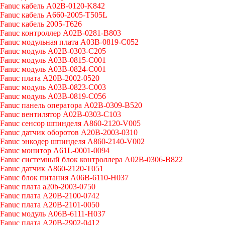
Fanuc кабель A02B-0120-K842
Fanuc кабель A660-2005-T505L
Fanuc кабель 2005-T626
Fanuc контроллер A02B-0281-B803
Fanuc модульная плата A03B-0819-C052
Fanuc модуль A02B-0303-C205
Fanuc модуль A03B-0815-C001
Fanuc модуль A03B-0824-C001
Fanuc плата A20B-2002-0520
Fanuc модуль A03B-0823-C003
Fanuc модуль A03B-0819-C056
Fanuc панель оператора A02B-0309-B520
Fanuc вентилятор A02B-0303-C103
Fanuc cенсор шпинделя A860-2120-V005
Fanuc датчик оборотов A20B-2003-0310
Fanuc энкодер шпинделя A860-2140-V002
Fanuc монитор A61L-0001-0094
Fanuc системный блок контроллера A02B-0306-B822
Fanuc датчик A860-2120-T051
Fanuc блок питания A06B-6110-H037
Fanuc плата a20b-2003-0750
Fanuc плата A20B-2100-0742
Fanuc плата A20B-2101-0050
Fanuc модуль A06B-6111-H037
Fanuc плата A20B-2902-0412