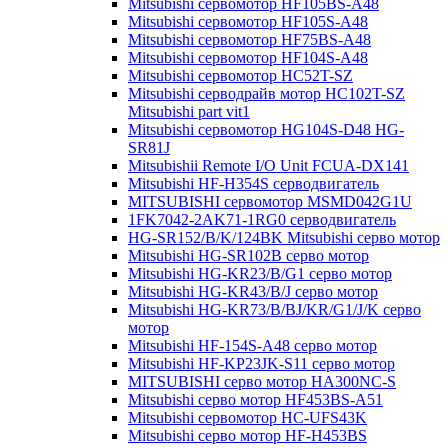
Mitsubishi сервомотор HF105BS-A48
Mitsubishi сервомотор HF105S-A48
Mitsubishi сервомотор HF75BS-A48
Mitsubishi сервомотор HF104S-A48
Mitsubishi сервомотор HC52T-SZ
Mitsubishi серводрайв мотор HC102T-SZ
Mitsubishi part vit1
Mitsubishi сервомотор HG104S-D48 HG-
SR81J
Mitsubishii Remote I/O Unit FCUA-DX141
Mitsubishi HF-H354S серводвигатель
MITSUBISHI сервомотор MSMD042G1U
1FK7042-2AK71-1RG0 серводвигатель
HG-SR152/B/K/124BK Mitsubishi серво мотор
Mitsubishi HG-SR102B серво мотор
Mitsubishi HG-KR23/B/G1 серво мотор
Mitsubishi HG-KR43/B/J серво мотор
Mitsubishi HG-KR73/B/BJ/KR/G1/J/K серво
мотор
Mitsubishi HF-154S-A48 серво мотор
Mitsubishi HF-KP23JK-S11 серво мотор
MITSUBISHI серво мотор HA300NC-S
Mitsubishi серво мотор HF453BS-A51
Mitsubishi сервомотор HC-UFS43K
Mitsubishi серво мотор HF-H453BS