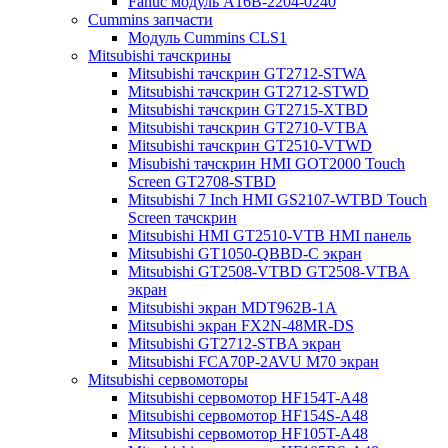
Fanuc модуль A16B-2204-0240
Cummins запчасти
Модуль Cummins CLS1
Mitsubishi тачскрины
Mitsubishi тачскрин GT2712-STWA
Mitsubishi тачскрин GT2712-STWD
Mitsubishi тачскрин GT2715-XTBD
Mitsubishi тачскрин GT2710-VTBA
Mitsubishi тачскрин GT2510-VTWD
Misubishi тачскрин HMI GOT2000 Touch
Screen GT2708-STBD
Mitsubishi 7 Inch HMI GS2107-WTBD Touch
Screen тачскрин
Mitsubishi HMI GT2510-VTB HMI панель
Mitsubishi GT1050-QBBD-C экран
Mitsubishi GT2508-VTBD GT2508-VTBA
экран
Mitsubishi экран MDT962B-1A
Mitsubishi экран FX2N-48MR-DS
Mitsubishi GT2712-STBA экран
Mitsubishi FCA70P-2AVU M70 экран
Mitsubishi сервомоторы
Mitsubishi сервомотор HF154T-A48
Mitsubishi сервомотор HF154S-A48
Mitsubishi сервомотор HF105T-A48