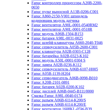
Fanuc контроллер процессора A20B-2200-
0650
Fanuc пульт выносной A13B-0206-C001
Fanuc A860-2150-V001 шпиндель
кодировщик модуль датчика
Fanuc вентилятор A90L-0001-0540RM2
Fanuc вентилятор A90L-0001-0518R
Fanuc модуль A06B-1504-B153
Fanuc батарея A98L-0031-0025
Fanuc шлейф клавиатуры A660-2040-T046
Fanuc сервоусилитель A05B-2600-C001
Fanuc клавиатура A02B-0303-C128
Fanuc батарейка A02B-0323-K102
Fanuc модуль A50L-0001-0304 S
Fanuc лампа A02B-0236-K112
Fanuc сервоусилитель A06B-6107-H005
Fanuc A05B-1139-H204
Fanuc серводвигатель A06B-0098-B010
Fanuc A20B-2101-0891
Fanuc батарея A02B-0200-K102
Fanuc дисплей А06В-0445-В111/0000
Cмазка Fanuc A98L-0040-0174
Fanuc разъем A06B-6114-K200/S
Fanuc разъем A06B-6114-K200/E
Fanuc вентилятор 1608KL-05W-B39