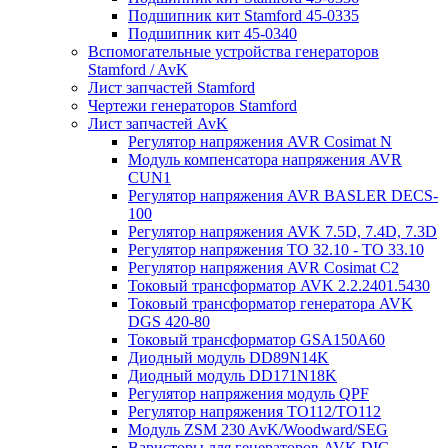
Подшипник кит Stamford 45-0335
Подшипник кит 45-0340
Вспомогательные устройства генераторов
Stamford / AvK
Лист запчастей Stamford
Чертежи генераторов Stamford
Лист запчастей AvK
Регулятор напряжения AVR Cosimat N
Модуль компенсатора напряжения AVR
CUN1
Регулятор напряжения AVR BASLER DECS-
100
Регулятор напряжения AVK 7.5D, 7.4D, 7.3D
Регулятор напряжения TO 32.10 - TO 33.10
Регулятор напряжения AVR Cosimat C2
Токовый трансформатор AVK 2.2.2401.5430
Токовый трансформатор генератора AVK
DGS 420-80
Токовый трансформатор GSA150A60
Диодный модуль DD89N14K
Диодный модуль DD171N18K
Регулятор напряжения модуль QPF
Регулятор напряжения ТО112/TO112
Модуль ZSM 230 AvK/Woodward/SEG
Варисторы для генераторов AVK DIG