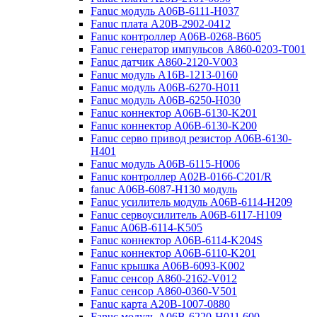
Fanuc модуль A06B-6111-H037
Fanuc плата A20B-2902-0412
Fanuc контроллер A06B-0268-B605
Fanuc генератор импульсов A860-0203-T001
Fanuc датчик A860-2120-V003
Fanuc модуль A16B-1213-0160
Fanuc модуль A06B-6270-H011
Fanuc модуль A06B-6250-H030
Fanuc коннектор A06B-6130-K201
Fanuc коннектор A06B-6130-K200
Fanuc серво привод резистор A06B-6130-
H401
Fanuc модуль A06B-6115-H006
Fanuc контроллер A02B-0166-C201/R
fanuc A06B-6087-H130 модуль
Fanuc усилитель модуль A06B-6114-H209
Fanuc сервоусилитель A06B-6117-H109
Fanuc A06B-6114-K505
Fanuc коннектор A06B-6114-K204S
Fanuc коннектор A06B-6110-K201
Fanuc крышка A06B-6093-K002
Fanuc сенсор A860-2162-V012
Fanuc сенсор A860-0360-V501
Fanuc карта A20B-1007-0880
Fanuc модуль A06B-6220-H011 600