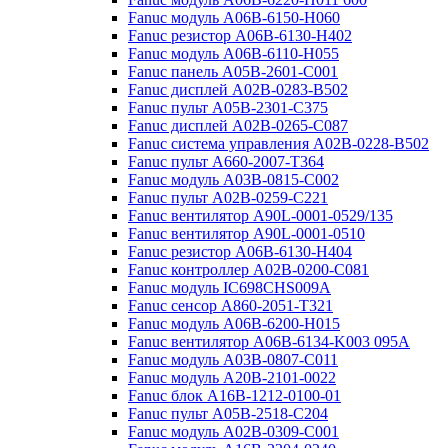
Fanuc модуль A06B-6150-H060
Fanuc резистор A06B-6130-H402
Fanuc модуль A06B-6110-H055
Fanuc панель A05B-2601-C001
Fanuc дисплей A02B-0283-B502
Fanuc пульт A05B-2301-C375
Fanuc дисплей A02B-0265-C087
Fanuc система управления A02B-0228-B502
Fanuc пульт A660-2007-T364
Fanuc модуль A03B-0815-C002
Fanuc пульт A02B-0259-C221
Fanuc вентилятор A90L-0001-0529/135
Fanuc вентилятор A90L-0001-0510
Fanuc резистор A06B-6130-H404
Fanuc контроллер A02B-0200-C081
Fanuc модуль IC698CHS009A
Fanuc сенсор A860-2051-T321
Fanuc модуль A06B-6200-H015
Fanuc вентилятор A06B-6134-K003 095A
Fanuc модуль A03B-0807-C011
Fanuc модуль A20B-2101-0022
Fanuc блок A16B-1212-0100-01
Fanuc пульт A05B-2518-C204
Fanuc модуль A02B-0309-C001