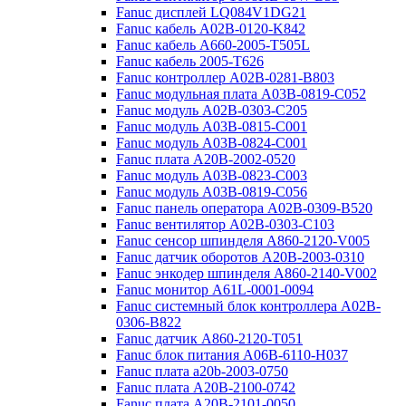
Fanuc дисплей LQ084V1DG21
Fanuc кабель A02B-0120-K842
Fanuc кабель A660-2005-T505L
Fanuc кабель 2005-T626
Fanuc контроллер A02B-0281-B803
Fanuc модульная плата A03B-0819-C052
Fanuc модуль A02B-0303-C205
Fanuc модуль A03B-0815-C001
Fanuc модуль A03B-0824-C001
Fanuc плата A20B-2002-0520
Fanuc модуль A03B-0823-C003
Fanuc модуль A03B-0819-C056
Fanuc панель оператора A02B-0309-B520
Fanuc вентилятор A02B-0303-C103
Fanuc cенсор шпинделя A860-2120-V005
Fanuc датчик оборотов A20B-2003-0310
Fanuc энкодер шпинделя A860-2140-V002
Fanuc монитор A61L-0001-0094
Fanuc системный блок контроллера A02B-
0306-B822
Fanuc датчик A860-2120-T051
Fanuc блок питания A06B-6110-H037
Fanuc плата a20b-2003-0750
Fanuc плата A20B-2100-0742
Fanuc плата A20B-2101-0050