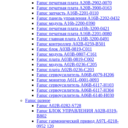
Fanuc печатная плата A20B-2902-0070
Fanuc печатная плата A20B-3900-0163
Fanuc запчасть A16B-2201-0110
Fanuc панель управления A16B-2202-0432
Fanuc модуль A16b-2200-0390
Fanuc печатная плата a16b-3200-0421
Fanuc печатная плата A16B-2201-0080
Fanuc главная плата A16B-3200-0491
Fanuc контроллер A02B-0259-B501
Fanuc блок A03B-0819-C011
Fanuc модуль A03B-0807-C161
Fanuc плата A03B-0819-C002
Fanuc модуль A02B-0236-C205
Fanuc плата A02B-0236-C203
Fanuc сервоусилитель A06B-6079-H206
Fanuc монитор A61L-0001-0093
Fanuc сервоусилитель A06B-6117-H103
Fanuc сервоусилитель A06B-6117-H304
Fanuc сервоусилитель A06B-6140-H030
Fanuc разное
Fanuc A02B-0282-S728
Fanuc БЛОК УПРАВЛЕНИЯ A02B-0319-
B802
Fanuc гармонический привод A97L-0218-
0952 120