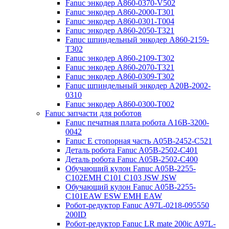
Fanuc энкодер A860-0370-V502
Fanuc энкодер A860-2000-T301
Fanuc энкодер A860-0301-T004
Fanuc энкодер A860-2050-T321
Fanuc шпиндельный энкодер A860-2159-
T302
Fanuc энкодер A860-2109-T302
Fanuc энкодер A860-2070-T321
Fanuc энкодер A860-0309-T302
Fanuc шпиндельный энкодер A20B-2002-
0310
Fanuc энкодер A860-0300-T002
Fanuc запчасти для роботов
Fanuc печатная плата робота A16B-3200-
0042
Fanuc E стопорная часть A05B-2452-C521
Деталь робота Fanuc A05B-2502-C401
Деталь робота Fanuc A05B-2502-C400
Обучающий кулон Fanuc A05B-2255-
C102EMH C101 C103 JSW JSW
Обучающий кулон Fanuc A05B-2255-
C101EAW ESW EMH EAW
Робот-редуктор Fanuc A97L-0218-095550
200ID
Робот-редуктор Fanuc LR mate 200ic A97L-