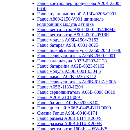
Fanuc контроллер процессора A20B-2200-
0650
Fanuc пульт выносной A13B-0206-C001
Fanuc A860-2150-V001 шпиндель
кодировщик модуль датчика
Fanuc вентилятор A90L-0001-0540RM2
Fanuc вентилятор A90L-0001-0518R
Fanuc модуль A06B-1504-B153
Fanuc батарея A98L-0031-0025
Fanuc шлейф клавиатуры A660-2040-T046
Fanuc сервоусилитель A05B-2600-C001
Fanuc клавиатура A02B-0303-C128
Fanuc батарейка A02B-0323-K102
Fanuc модуль A50L-0001-0304 S
Fanuc лампа A02B-0236-K112
Fanuc сервоусилитель A06B-6107-H005
Fanuc A05B-1139-H204
Fanuc серводвигатель A06B-0098-B010
Fanuc A20B-2101-0891
Fanuc батарея A02B-0200-K102
Fanuc дисплей А06В-0445-В111/0000
Cмазка Fanuc A98L-0040-0174
Fanuc разъем A06B-6114-K200/S
Fanuc разъем A06B-6114-K200/E
Fanuc вентилятор 1608KL-05W-B39