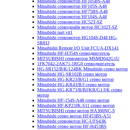
Mitsubishi сервомотор HF105BS-A48
Mitsubishi сервомотор HF105S-A48
Mitsubishi сервомотор HF75BS-A48
Mitsubishi сервомотор HF104S-A48
Mitsubishi сервомотор HC52T-SZ
Mitsubishi серводрайв мотор HC102T-SZ
Mitsubishi part vit1
Mitsubishi сервомотор HG104S-D48 HG-
SR81J
Mitsubishii Remote I/O Unit FCUA-DX141
Mitsubishi HF-H354S серводвигатель
MITSUBISHI сервомотор MSMD042G1U
1FK7042-2AK71-1RG0 серводвигатель
HG-SR152/B/K/124BK Mitsubishi серво мотор
Mitsubishi HG-SR102B серво мотор
Mitsubishi HG-KR23/B/G1 серво мотор
Mitsubishi HG-KR43/B/J серво мотор
Mitsubishi HG-KR73/B/BJ/KR/G1/J/K серво
мотор
Mitsubishi HF-154S-A48 серво мотор
Mitsubishi HF-KP23JK-S11 серво мотор
MITSUBISHI серво мотор HA300NC-S
Mitsubishi серво мотор HF453BS-A51
Mitsubishi сервомотор HC-UFS43K
Mitsubishi серво мотор HF-H453BS