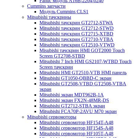
Fanuc модуль A16B-2204-0240
Cummins запчасти
Модуль Cummins CLS1
Mitsubishi тачскрины
Mitsubishi тачскрин GT2712-STWA
Mitsubishi тачскрин GT2712-STWD
Mitsubishi тачскрин GT2715-XTBD
Mitsubishi тачскрин GT2710-VTBA
Mitsubishi тачскрин GT2510-VTWD
Misubishi тачскрин HMI GOT2000 Touch
Screen GT2708-STBD
Mitsubishi 7 Inch HMI GS2107-WTBD Touch
Screen тачскрин
Mitsubishi HMI GT2510-VTB HMI панель
Mitsubishi GT1050-QBBD-C экран
Mitsubishi GT2508-VTBD GT2508-VTBA
экран
Mitsubishi экран MDT962B-1A
Mitsubishi экран FX2N-48MR-DS
Mitsubishi GT2712-STBA экран
Mitsubishi FCA70P-2AVU M70 экран
Mitsubishi сервомоторы
Mitsubishi сервомотор HF154T-A48
Mitsubishi сервомотор HF154S-A48
Mitsubishi сервомотор HF105T-A48