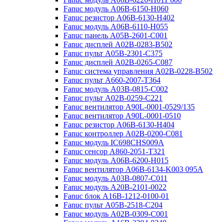
Fanuc модуль A06B-6150-H060
Fanuc резистор A06B-6130-H402
Fanuc модуль A06B-6110-H055
Fanuc панель A05B-2601-C001
Fanuc дисплей A02B-0283-B502
Fanuc пульт A05B-2301-C375
Fanuc дисплей A02B-0265-C087
Fanuc система управления A02B-0228-B502
Fanuc пульт A660-2007-T364
Fanuc модуль A03B-0815-C002
Fanuc пульт A02B-0259-C221
Fanuc вентилятор A90L-0001-0529/135
Fanuc вентилятор A90L-0001-0510
Fanuc резистор A06B-6130-H404
Fanuc контроллер A02B-0200-C081
Fanuc модуль IC698CHS009A
Fanuc сенсор A860-2051-T321
Fanuc модуль A06B-6200-H015
Fanuc вентилятор A06B-6134-K003 095A
Fanuc модуль A03B-0807-C011
Fanuc модуль A20B-2101-0022
Fanuc блок A16B-1212-0100-01
Fanuc пульт A05B-2518-C204
Fanuc модуль A02B-0309-C001