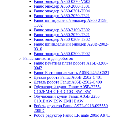
Fanuc энкодер A860-0370-V502
Fanuc энкодер A860-2000-T301
Fanuc энкодер A860-0301-T004
Fanuc энкодер A860-2050-T321
Fanuc шпиндельный энкодер A860-2159-
T302
Fanuc энкодер A860-2109-T302
Fanuc энкодер A860-2070-T321
Fanuc энкодер A860-0309-T302
Fanuc шпиндельный энкодер A20B-2002-
0310
Fanuc энкодер A860-0300-T002
Fanuc запчасти для роботов
Fanuc печатная плата робота A16B-3200-
0042
Fanuc E стопорная часть A05B-2452-C521
Деталь робота Fanuc A05B-2502-C401
Деталь робота Fanuc A05B-2502-C400
Обучающий кулон Fanuc A05B-2255-
C102EMH C101 C103 JSW JSW
Обучающий кулон Fanuc A05B-2255-
C101EAW ESW EMH EAW
Робот-редуктор Fanuc A97L-0218-095550
200ID
Робот-редуктор Fanuc LR mate 200ic A97L-