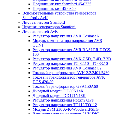
Подшипник кит Stamford 45-0335
Подшипник кит 45-0340
Вспомогательные устройства генераторов
Stamford / AvK
Лист запчастей Stamford
Чертежи генераторов Stamford
Лист запчастей AvK
Регулятор напряжения AVR Cosimat N
Модуль компенсатора напряжения AVR
CUN1
Регулятор напряжения AVR BASLER DECS-
100
Регулятор напряжения AVK 7.5D, 7.4D, 7.3D
Регулятор напряжения TO 32.10 - TO 33.10
Регулятор напряжения AVR Cosimat C2
Токовый трансформатор AVK 2.2.2401.5430
Токовый трансформатор генератора AVK
DGS 420-80
Токовый трансформатор GSA150A60
Диодный модуль DD89N14K
Диодный модуль DD171N18K
Регулятор напряжения модуль QPF
Регулятор напряжения ТО112/TO112
Модуль ZSM 230 AvK/Woodward/SEG
Варисторы для генераторов AVK DIG