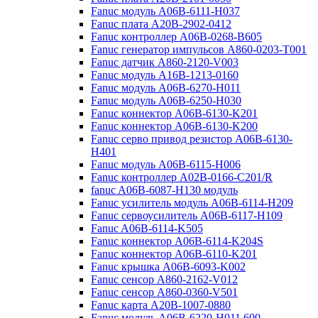
Fanuc модуль A06B-6111-H037
Fanuc плата A20B-2902-0412
Fanuc контроллер A06B-0268-B605
Fanuc генератор импульсов A860-0203-T001
Fanuc датчик A860-2120-V003
Fanuc модуль A16B-1213-0160
Fanuc модуль A06B-6270-H011
Fanuc модуль A06B-6250-H030
Fanuc коннектор A06B-6130-K201
Fanuc коннектор A06B-6130-K200
Fanuc серво привод резистор A06B-6130-
H401
Fanuc модуль A06B-6115-H006
Fanuc контроллер A02B-0166-C201/R
fanuc A06B-6087-H130 модуль
Fanuc усилитель модуль A06B-6114-H209
Fanuc сервоусилитель A06B-6117-H109
Fanuc A06B-6114-K505
Fanuc коннектор A06B-6114-K204S
Fanuc коннектор A06B-6110-K201
Fanuc крышка A06B-6093-K002
Fanuc сенсор A860-2162-V012
Fanuc сенсор A860-0360-V501
Fanuc карта A20B-1007-0880
Fanuc модуль A06B-6220-H011 600