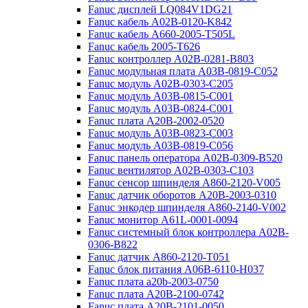
Fanuc дисплей LQ084V1DG21
Fanuc кабель A02B-0120-K842
Fanuc кабель A660-2005-T505L
Fanuc кабель 2005-T626
Fanuc контроллер A02B-0281-B803
Fanuc модульная плата A03B-0819-C052
Fanuc модуль A02B-0303-C205
Fanuc модуль A03B-0815-C001
Fanuc модуль A03B-0824-C001
Fanuc плата A20B-2002-0520
Fanuc модуль A03B-0823-C003
Fanuc модуль A03B-0819-C056
Fanuc панель оператора A02B-0309-B520
Fanuc вентилятор A02B-0303-C103
Fanuc cенсор шпинделя A860-2120-V005
Fanuc датчик оборотов A20B-2003-0310
Fanuc энкодер шпинделя A860-2140-V002
Fanuc монитор A61L-0001-0094
Fanuc системный блок контроллера A02B-
0306-B822
Fanuc датчик A860-2120-T051
Fanuc блок питания A06B-6110-H037
Fanuc плата a20b-2003-0750
Fanuc плата A20B-2100-0742
Fanuc плата A20B-2101-0050