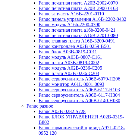
Fanuc печатная плата A20B-2902-0070
Fanuc печатная плата A20B-3900-0163
Fanuc запчасть A16B-2201-0110
Fanuc панель управления A16B-2202-0432
Fanuc модуль A16b-2200-0390
Fanuc печатная плата a16b-3200-0421
Fanuc печатная плата A16B-2201-0080
Fanuc главная плата A16B-3200-0491
Fanuc контроллер A02B-0259-B501
Fanuc блок A03B-0819-C011
Fanuc модуль A03B-0807-C161
Fanuc плата A03B-0819-C002
Fanuc модуль A02B-0236-C205
Fanuc плата A02B-0236-C203
Fanuc сервоусилитель A06B-6079-H206
Fanuc монитор A61L-0001-0093
Fanuc сервоусилитель A06B-6117-H103
Fanuc сервоусилитель A06B-6117-H304
Fanuc сервоусилитель A06B-6140-H030
Fanuc разное
Fanuc A02B-0282-S728
Fanuc БЛОК УПРАВЛЕНИЯ A02B-0319-
B802
Fanuc гармонический привод A97L-0218-
0952 120