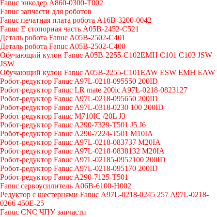
Fanuc энкодер A860-0300-T002
Fanuc запчасти для роботов
Fanuc печатная плата робота A16B-3200-0042
Fanuc E стопорная часть A05B-2452-C521
Деталь робота Fanuc A05B-2502-C401
Деталь робота Fanuc A05B-2502-C400
Обучающий кулон Fanuc A05B-2255-C102EMH C101 C103 JSW
JSW
Обучающий кулон Fanuc A05B-2255-C101EAW ESW EMH EAW
Робот-редуктор Fanuc A97L-0218-095550 200ID
Робот-редуктор Fanuc LR mate 200ic A97L-0218-0823127
Робот-редуктор Fanuc A97L-0218-095650 200ID
Робот-редуктор Fanuc A97L-0318-0230 100 200ID
Робот-редуктор Fanuc M710IC /20L J3
Робот-редуктор Fanuc A290-7329-T501 J5 J6
Робот-редуктор Fanuc A290-7224-T501 M10IA
Робот-редуктор Fanuc A97L-0218-083737 M20IA
Робот-редуктор Fanuc A97L-0218-0838132 M20IA
Робот-редуктор Fanuc A97L-02185-0952100 200ID
Робот-редуктор Fanuc A97L-0218-095170 200ID
Робот-редуктор Fanuc A290-7125-T501
Fanuc сервоусилитель A06B-6100-H002
Редуктор с шестернями Fanuc А97L-0218-0245 257 A97L-0218-
0266 450E-25
Fanuc CNC ЧПУ запчасти