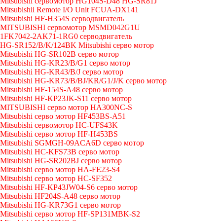
Mitsubishi сервомотор HG104S-D48 HG-SR81J
Mitsubishii Remote I/O Unit FCUA-DX141
Mitsubishi HF-H354S серводвигатель
MITSUBISHI сервомотор MSMD042G1U
1FK7042-2AK71-1RG0 серводвигатель
HG-SR152/B/K/124BK Mitsubishi серво мотор
Mitsubishi HG-SR102B серво мотор
Mitsubishi HG-KR23/B/G1 серво мотор
Mitsubishi HG-KR43/B/J серво мотор
Mitsubishi HG-KR73/B/BJ/KR/G1/J/K серво мотор
Mitsubishi HF-154S-A48 серво мотор
Mitsubishi HF-KP23JK-S11 серво мотор
MITSUBISHI серво мотор HA300NC-S
Mitsubishi серво мотор HF453BS-A51
Mitsubishi сервомотор HC-UFS43K
Mitsubishi серво мотор HF-H453BS
Mitsubishi SGMGH-09ACA6D серво мотор
Mitsubishi HC-KFS73B серво мотор
Mitsubishi HG-SR202BJ серво мотор
Mitsubishi серво мотор HA-FE23-S4
Mitsubishi серво мотор HC-SF352
Mitsubishi HF-KP43JW04-S6 серво мотор
Mitsubishi HF204S-A48 серво мотор
Mitsubishi HG-KR73G1 серво мотор
Mitsubishi серво мотор HF-SP131MBK-S2