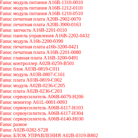
Fanuc модуль питания A16B-1310-0010
Fanuc модуль питания A16B-1212-0110
Fanuc модуль питания A16B-1210-0510
Fanuc печатная плата A20B-2902-0070
Fanuc печатная плата A20B-3900-0163
Fanuc запчасть A16B-2201-0110
Fanuc панель управления A16B-2202-0432
Fanuc модуль A16b-2200-0390
Fanuc печатная плата a16b-3200-0421
Fanuc печатная плата A16B-2201-0080
Fanuc главная плата A16B-3200-0491
Fanuc контроллер A02B-0259-B501
Fanuc блок A03B-0819-C011
Fanuc модуль A03B-0807-C161
Fanuc плата A03B-0819-C002
Fanuc модуль A02B-0236-C205
Fanuc плата A02B-0236-C203
Fanuc сервоусилитель A06B-6079-H206
Fanuc монитор A61L-0001-0093
Fanuc сервоусилитель A06B-6117-H103
Fanuc сервоусилитель A06B-6117-H304
Fanuc сервоусилитель A06B-6140-H030
Fanuc разное
Fanuc A02B-0282-S728
Fanuc БЛОК УПРАВЛЕНИЯ A02B-0319-B802