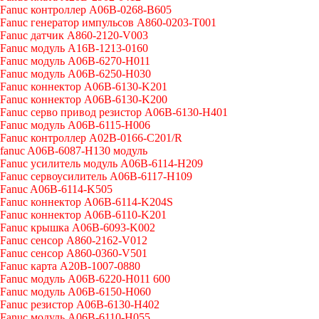
Fanuc контроллер A06B-0268-B605
Fanuc генератор импульсов A860-0203-T001
Fanuc датчик A860-2120-V003
Fanuc модуль A16B-1213-0160
Fanuc модуль A06B-6270-H011
Fanuc модуль A06B-6250-H030
Fanuc коннектор A06B-6130-K201
Fanuc коннектор A06B-6130-K200
Fanuc серво привод резистор A06B-6130-H401
Fanuc модуль A06B-6115-H006
Fanuc контроллер A02B-0166-C201/R
fanuc A06B-6087-H130 модуль
Fanuc усилитель модуль A06B-6114-H209
Fanuc сервоусилитель A06B-6117-H109
Fanuc A06B-6114-K505
Fanuc коннектор A06B-6114-K204S
Fanuc коннектор A06B-6110-K201
Fanuc крышка A06B-6093-K002
Fanuc сенсор A860-2162-V012
Fanuc сенсор A860-0360-V501
Fanuc карта A20B-1007-0880
Fanuc модуль A06B-6220-H011 600
Fanuc модуль A06B-6150-H060
Fanuc резистор A06B-6130-H402
Fanuc модуль A06B-6110-H055