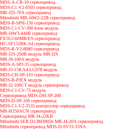
MDS-A-CR-10 сервопривод
MDS-C1-V2-0505 сервопривод
MR-J2S-70A сервопривод
Mitsubishi MR-J4W2-22B сервопривод
MDS-B-SPH-150 сервопривод
MDS-C1-CV-300 блок модуль
MR-J4W3-444B сервопривод
FX5UJ-60MR/ES сервопривод
HC-SF152BK-S4 сервопривод
MDS-R-V2-8080 сервопривод
MR-J2S-350B модуль MR-J2S
MR-J4-100A модуль
MDS-A-SPJ-55 сервопривод
MR-J3-15KA4-LC078 модуль
MDS-CH-SP-110 сервопривод
MDS-B-PJEX модуль
MR-J2-100CT модуль сервопривод
MDS-C1-CV-75 модуль
Сервопривод MDS-DH-SP-200
MDS-D-SP-160 сервопривод
MDS-C1-V2-3535 контроллер сервопривод
MR-H350ACN сервопривод
Сервопривод MR-J4-22KB
Mitsubishi SER D13M39056 MR-J4-20A сервопривод
Mitsubishi сервопривод MDS-D-SVJ3-35NA