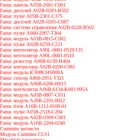
Fanuc панель A05B-2601-C001
Fanuc дисплей A02B-0283-B502
Fanuc пульт A05B-2301-C375
Fanuc дисплей A02B-0265-C087
Fanuc система управления A02B-0228-B502
Fanuc пульт A660-2007-T364
Fanuc модуль A03B-0815-C002
Fanuc пульт A02B-0259-C221
Fanuc вентилятор A90L-0001-0529/135
Fanuc вентилятор A90L-0001-0510
Fanuc резистор A06B-6130-H404
Fanuc контроллер A02B-0200-C081
Fanuc модуль IC698CHS009A
Fanuc сенсор A860-2051-T321
Fanuc модуль A06B-6200-H015
Fanuc вентилятор A06B-6134-K003 095A
Fanuc модуль A03B-0807-C011
Fanuc модуль A20B-2101-0022
Fanuc блок A16B-1212-0100-01
Fanuc пульт A05B-2518-C204
Fanuc модуль A02B-0309-C001
Fanuc модуль A16B-2204-0240
Cummins запчасти
Модуль Cummins CLS1
Mitsubishi тачскрины