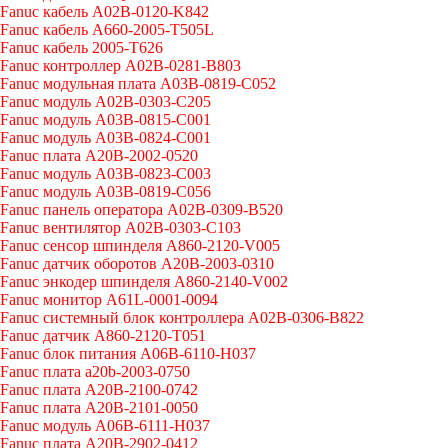
Fanuc кабель A02B-0120-K842
Fanuc кабель A660-2005-T505L
Fanuc кабель 2005-T626
Fanuc контроллер A02B-0281-B803
Fanuc модульная плата A03B-0819-C052
Fanuc модуль A02B-0303-C205
Fanuc модуль A03B-0815-C001
Fanuc модуль A03B-0824-C001
Fanuc плата A20B-2002-0520
Fanuc модуль A03B-0823-C003
Fanuc модуль A03B-0819-C056
Fanuc панель оператора A02B-0309-B520
Fanuc вентилятор A02B-0303-C103
Fanuc cенсор шпинделя A860-2120-V005
Fanuc датчик оборотов A20B-2003-0310
Fanuc энкодер шпинделя A860-2140-V002
Fanuc монитор A61L-0001-0094
Fanuc системный блок контроллера A02B-0306-B822
Fanuc датчик A860-2120-T051
Fanuc блок питания A06B-6110-H037
Fanuc плата a20b-2003-0750
Fanuc плата A20B-2100-0742
Fanuc плата A20B-2101-0050
Fanuc модуль A06B-6111-H037
Fanuc плата A20B-2902-0412