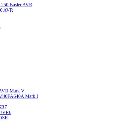
250 Basler AVR
10 AVR
A
 AVR Mark V
M40FA640A Mark I
SR7
 UVR6
 DSR