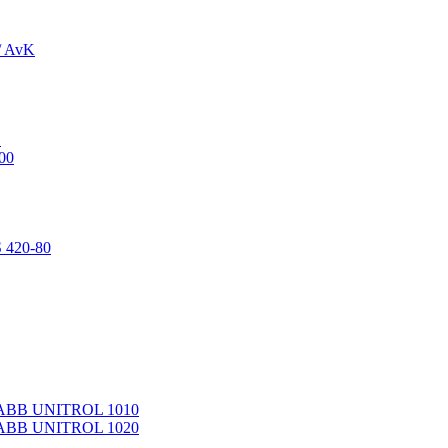
/ AvK
1
00
 420-80
 ABB UNITROL 1010
 ABB UNITROL 1020