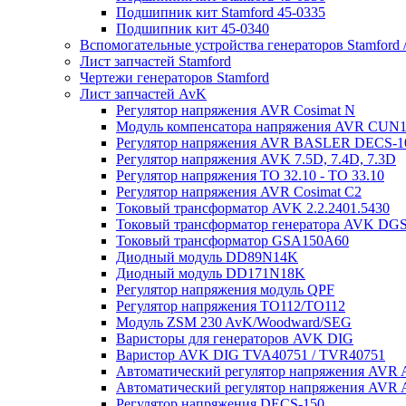
Подшипник кит Stamford 45-0335
Подшипник кит 45-0340
Вспомогательные устройства генераторов Stamford 
Лист запчастей Stamford
Чертежи генераторов Stamford
Лист запчастей AvK
Регулятор напряжения AVR Cosimat N
Модуль компенсатора напряжения AVR CUN
Регулятор напряжения AVR BASLER DECS-1
Регулятор напряжения AVK 7.5D, 7.4D, 7.3D
Регулятор напряжения TO 32.10 - TO 33.10
Регулятор напряжения AVR Cosimat C2
Токовый трансформатор AVK 2.2.2401.5430
Токовый трансформатор генератора AVK DGS
Токовый трансформатор GSA150A60
Диодный модуль DD89N14K
Диодный модуль DD171N18K
Регулятор напряжения модуль QPF
Регулятор напряжения ТО112/TO112
Модуль ZSM 230 AvK/Woodward/SEG
Варисторы для генераторов AVK DIG
Варистор AVK DIG TVA40751 / TVR40751
Автоматический регулятор напряжения AVR
Автоматический регулятор напряжения AVR
Регулятор напряжения DECS-150