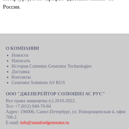
России.
О КОМПАНИИ
Новости
Написать
История Cummins Generator Technologies
Доставка
Контакты
Generator Solutions AS RUS
ООО "ДЖЕНЕРЕЙТОР СОЛЮШНЗ АС РУС"
Все права защищены (c) 2010-2022.
Тел: +7 (812) 940-70-84
Адрес: 196006, Санкт-Петербург, ул. Новорощинская 4, офис
706-2.
E-mail:
info@stamfordgenerator.ru