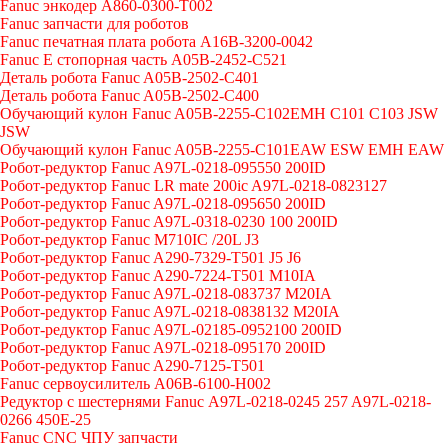
Fanuc энкодер A860-0300-T002
Fanuc запчасти для роботов
Fanuc печатная плата робота A16B-3200-0042
Fanuc E стопорная часть A05B-2452-C521
Деталь робота Fanuc A05B-2502-C401
Деталь робота Fanuc A05B-2502-C400
Обучающий кулон Fanuc A05B-2255-C102EMH C101 C103 JSW
JSW
Обучающий кулон Fanuc A05B-2255-C101EAW ESW EMH EAW
Робот-редуктор Fanuc A97L-0218-095550 200ID
Робот-редуктор Fanuc LR mate 200ic A97L-0218-0823127
Робот-редуктор Fanuc A97L-0218-095650 200ID
Робот-редуктор Fanuc A97L-0318-0230 100 200ID
Робот-редуктор Fanuc M710IC /20L J3
Робот-редуктор Fanuc A290-7329-T501 J5 J6
Робот-редуктор Fanuc A290-7224-T501 M10IA
Робот-редуктор Fanuc A97L-0218-083737 M20IA
Робот-редуктор Fanuc A97L-0218-0838132 M20IA
Робот-редуктор Fanuc A97L-02185-0952100 200ID
Робот-редуктор Fanuc A97L-0218-095170 200ID
Робот-редуктор Fanuc A290-7125-T501
Fanuc сервоусилитель A06B-6100-H002
Редуктор с шестернями Fanuc А97L-0218-0245 257 A97L-0218-
0266 450E-25
Fanuc CNC ЧПУ запчасти