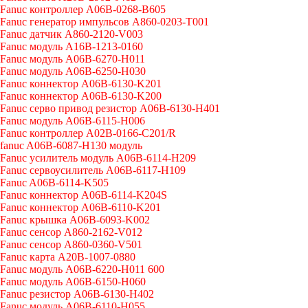
Fanuc контроллер A06B-0268-B605
Fanuc генератор импульсов A860-0203-T001
Fanuc датчик A860-2120-V003
Fanuc модуль A16B-1213-0160
Fanuc модуль A06B-6270-H011
Fanuc модуль A06B-6250-H030
Fanuc коннектор A06B-6130-K201
Fanuc коннектор A06B-6130-K200
Fanuc серво привод резистор A06B-6130-H401
Fanuc модуль A06B-6115-H006
Fanuc контроллер A02B-0166-C201/R
fanuc A06B-6087-H130 модуль
Fanuc усилитель модуль A06B-6114-H209
Fanuc сервоусилитель A06B-6117-H109
Fanuc A06B-6114-K505
Fanuc коннектор A06B-6114-K204S
Fanuc коннектор A06B-6110-K201
Fanuc крышка A06B-6093-K002
Fanuc сенсор A860-2162-V012
Fanuc сенсор A860-0360-V501
Fanuc карта A20B-1007-0880
Fanuc модуль A06B-6220-H011 600
Fanuc модуль A06B-6150-H060
Fanuc резистор A06B-6130-H402
Fanuc модуль A06B-6110-H055