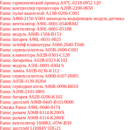
Fanuc гармонический привод A97L-0218-0952 120
Fanuc контроллер процессора A20B-2200-0650
Fanuc пульт выносной A13B-0206-C001
Fanuc A860-2150-V001 шпиндель кодировщик модуль датчика
Fanuc вентилятор A90L-0001-0540RM2
Fanuc вентилятор A90L-0001-0518R
Fanuc модуль A06B-1504-B153
Fanuc батарея A98L-0031-0025
Fanuc шлейф клавиатуры A660-2040-T046
Fanuc сервоусилитель A05B-2600-C001
Fanuc клавиатура A02B-0303-C128
Fanuc батарейка A02B-0323-K102
Fanuc модуль A50L-0001-0304 S
Fanuc лампа A02B-0236-K112
Fanuc сервоусилитель A06B-6107-H005
Fanuc A05B-1139-H204
Fanuc серводвигатель A06B-0098-B010
Fanuc A20B-2101-0891
Fanuc батарея A02B-0200-K102
Fanuc дисплей А06В-0445-В111/0000
Cмазка Fanuc A98L-0040-0174
Fanuc разъем A06B-6114-K200/S
Fanuc разъем A06B-6114-K200/E
Fanuc вентилятор 1608KL-05W-B39
Fanuc дисплей LQ084V1DG21