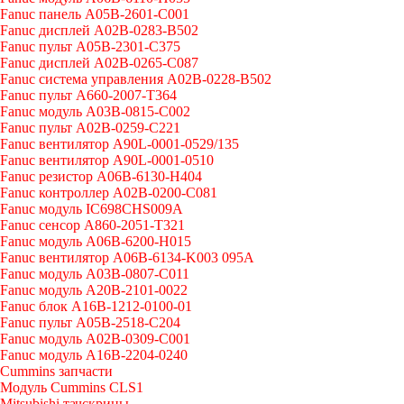
Fanuc панель A05B-2601-C001
Fanuc дисплей A02B-0283-B502
Fanuc пульт A05B-2301-C375
Fanuc дисплей A02B-0265-C087
Fanuc система управления A02B-0228-B502
Fanuc пульт A660-2007-T364
Fanuc модуль A03B-0815-C002
Fanuc пульт A02B-0259-C221
Fanuc вентилятор A90L-0001-0529/135
Fanuc вентилятор A90L-0001-0510
Fanuc резистор A06B-6130-H404
Fanuc контроллер A02B-0200-C081
Fanuc модуль IC698CHS009A
Fanuc сенсор A860-2051-T321
Fanuc модуль A06B-6200-H015
Fanuc вентилятор A06B-6134-K003 095A
Fanuc модуль A03B-0807-C011
Fanuc модуль A20B-2101-0022
Fanuc блок A16B-1212-0100-01
Fanuc пульт A05B-2518-C204
Fanuc модуль A02B-0309-C001
Fanuc модуль A16B-2204-0240
Cummins запчасти
Модуль Cummins CLS1
Mitsubishi тачскрины