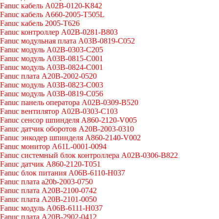
Fanuc кабель A02B-0120-K842
Fanuc кабель A660-2005-T505L
Fanuc кабель 2005-T626
Fanuc контроллер A02B-0281-B803
Fanuc модульная плата A03B-0819-C052
Fanuc модуль A02B-0303-C205
Fanuc модуль A03B-0815-C001
Fanuc модуль A03B-0824-C001
Fanuc плата A20B-2002-0520
Fanuc модуль A03B-0823-C003
Fanuc модуль A03B-0819-C056
Fanuc панель оператора A02B-0309-B520
Fanuc вентилятор A02B-0303-C103
Fanuc cенсор шпинделя A860-2120-V005
Fanuc датчик оборотов A20B-2003-0310
Fanuc энкодер шпинделя A860-2140-V002
Fanuc монитор A61L-0001-0094
Fanuc системный блок контроллера A02B-0306-B822
Fanuc датчик A860-2120-T051
Fanuc блок питания A06B-6110-H037
Fanuc плата a20b-2003-0750
Fanuc плата A20B-2100-0742
Fanuc плата A20B-2101-0050
Fanuc модуль A06B-6111-H037
Fanuc плата A20B-2902-0412