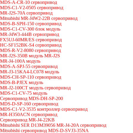
MDS-A-CR-10 сервопривод
MDS-C1-V2-0505 сервопривод
MR-J2S-70A сервопривод
Mitsubishi MR-J4W2-22B сервопривод
MDS-B-SPH-150 сервопривод
MDS-C1-CV-300 блок модуль
MR-J4W3-444B сервопривод
FX5UJ-60MR/ES сервопривод
HC-SF152BK-S4 сервопривод
MDS-R-V2-8080 сервопривод
MR-J2S-350B модуль MR-J2S
MR-J4-100A модуль
MDS-A-SPJ-55 сервопривод
MR-J3-15KA4-LC078 модуль
MDS-CH-SP-110 сервопривод
MDS-B-PJEX модуль
MR-J2-100CT модуль сервопривод
MDS-C1-CV-75 модуль
Сервопривод MDS-DH-SP-200
MDS-D-SP-160 сервопривод
MDS-C1-V2-3535 контроллер сервопривод
MR-H350ACN сервопривод
Сервопривод MR-J4-22KB
Mitsubishi SER D13M39056 MR-J4-20A сервопривод
Mitsubishi сервопривод MDS-D-SVJ3-35NA