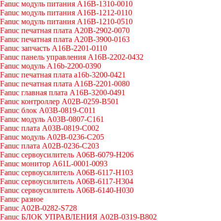
Fanuc модуль питания A16B-1310-0010
Fanuc модуль питания A16B-1212-0110
Fanuc модуль питания A16B-1210-0510
Fanuc печатная плата A20B-2902-0070
Fanuc печатная плата A20B-3900-0163
Fanuc запчасть A16B-2201-0110
Fanuc панель управления A16B-2202-0432
Fanuc модуль A16b-2200-0390
Fanuc печатная плата a16b-3200-0421
Fanuc печатная плата A16B-2201-0080
Fanuc главная плата A16B-3200-0491
Fanuc контроллер A02B-0259-B501
Fanuc блок A03B-0819-C011
Fanuc модуль A03B-0807-C161
Fanuc плата A03B-0819-C002
Fanuc модуль A02B-0236-C205
Fanuc плата A02B-0236-C203
Fanuc сервоусилитель A06B-6079-H206
Fanuc монитор A61L-0001-0093
Fanuc сервоусилитель A06B-6117-H103
Fanuc сервоусилитель A06B-6117-H304
Fanuc сервоусилитель A06B-6140-H030
Fanuc разное
Fanuc A02B-0282-S728
Fanuc БЛОК УПРАВЛЕНИЯ A02B-0319-B802