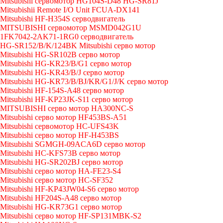
Mitsubishi сервомотор HG104S-D48 HG-SR81J
Mitsubishii Remote I/O Unit FCUA-DX141
Mitsubishi HF-H354S серводвигатель
MITSUBISHI сервомотор MSMD042G1U
1FK7042-2AK71-1RG0 серводвигатель
HG-SR152/B/K/124BK Mitsubishi серво мотор
Mitsubishi HG-SR102B серво мотор
Mitsubishi HG-KR23/B/G1 серво мотор
Mitsubishi HG-KR43/B/J серво мотор
Mitsubishi HG-KR73/B/BJ/KR/G1/J/K серво мотор
Mitsubishi HF-154S-A48 серво мотор
Mitsubishi HF-KP23JK-S11 серво мотор
MITSUBISHI серво мотор HA300NC-S
Mitsubishi серво мотор HF453BS-A51
Mitsubishi сервомотор HC-UFS43K
Mitsubishi серво мотор HF-H453BS
Mitsubishi SGMGH-09ACA6D серво мотор
Mitsubishi HC-KFS73B серво мотор
Mitsubishi HG-SR202BJ серво мотор
Mitsubishi серво мотор HA-FE23-S4
Mitsubishi серво мотор HC-SF352
Mitsubishi HF-KP43JW04-S6 серво мотор
Mitsubishi HF204S-A48 серво мотор
Mitsubishi HG-KR73G1 серво мотор
Mitsubishi серво мотор HF-SP131MBK-S2