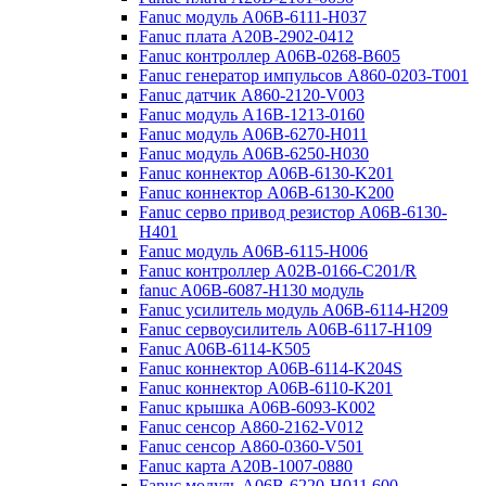
Fanuc модуль A06B-6111-H037
Fanuc плата A20B-2902-0412
Fanuc контроллер A06B-0268-B605
Fanuc генератор импульсов A860-0203-T001
Fanuc датчик A860-2120-V003
Fanuc модуль A16B-1213-0160
Fanuc модуль A06B-6270-H011
Fanuc модуль A06B-6250-H030
Fanuc коннектор A06B-6130-K201
Fanuc коннектор A06B-6130-K200
Fanuc серво привод резистор A06B-6130-
H401
Fanuc модуль A06B-6115-H006
Fanuc контроллер A02B-0166-C201/R
fanuc A06B-6087-H130 модуль
Fanuc усилитель модуль A06B-6114-H209
Fanuc сервоусилитель A06B-6117-H109
Fanuc A06B-6114-K505
Fanuc коннектор A06B-6114-K204S
Fanuc коннектор A06B-6110-K201
Fanuc крышка A06B-6093-K002
Fanuc сенсор A860-2162-V012
Fanuc сенсор A860-0360-V501
Fanuc карта A20B-1007-0880
Fanuc модуль A06B-6220-H011 600