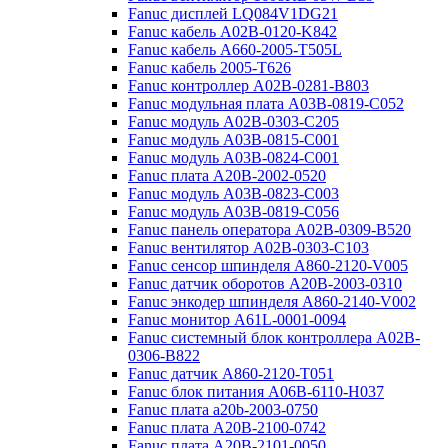
Fanuc дисплей LQ084V1DG21
Fanuc кабель A02B-0120-K842
Fanuc кабель A660-2005-T505L
Fanuc кабель 2005-T626
Fanuc контроллер A02B-0281-B803
Fanuc модульная плата A03B-0819-C052
Fanuc модуль A02B-0303-C205
Fanuc модуль A03B-0815-C001
Fanuc модуль A03B-0824-C001
Fanuc плата A20B-2002-0520
Fanuc модуль A03B-0823-C003
Fanuc модуль A03B-0819-C056
Fanuc панель оператора A02B-0309-B520
Fanuc вентилятор A02B-0303-C103
Fanuc cенсор шпинделя A860-2120-V005
Fanuc датчик оборотов A20B-2003-0310
Fanuc энкодер шпинделя A860-2140-V002
Fanuc монитор A61L-0001-0094
Fanuc системный блок контроллера A02B-
0306-B822
Fanuc датчик A860-2120-T051
Fanuc блок питания A06B-6110-H037
Fanuc плата a20b-2003-0750
Fanuc плата A20B-2100-0742
Fanuc плата A20B-2101-0050