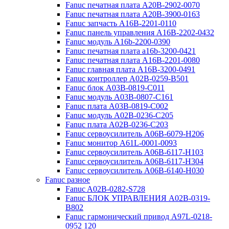
Fanuc печатная плата A20B-2902-0070
Fanuc печатная плата A20B-3900-0163
Fanuc запчасть A16B-2201-0110
Fanuc панель управления A16B-2202-0432
Fanuc модуль A16b-2200-0390
Fanuc печатная плата a16b-3200-0421
Fanuc печатная плата A16B-2201-0080
Fanuc главная плата A16B-3200-0491
Fanuc контроллер A02B-0259-B501
Fanuc блок A03B-0819-C011
Fanuc модуль A03B-0807-C161
Fanuc плата A03B-0819-C002
Fanuc модуль A02B-0236-C205
Fanuc плата A02B-0236-C203
Fanuc сервоусилитель A06B-6079-H206
Fanuc монитор A61L-0001-0093
Fanuc сервоусилитель A06B-6117-H103
Fanuc сервоусилитель A06B-6117-H304
Fanuc сервоусилитель A06B-6140-H030
Fanuc разное
Fanuc A02B-0282-S728
Fanuc БЛОК УПРАВЛЕНИЯ A02B-0319-
B802
Fanuc гармонический привод A97L-0218-
0952 120