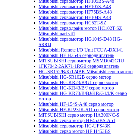
Mitsubishi сервомотор HF105BS-A48
Mitsubishi сервомотор HF105S-A48
Mitsubishi сервомотор HF75BS-A48
Mitsubishi сервомотор HF104S-A48
Mitsubishi сервомотор HC52T-SZ
Mitsubishi серводрайв мотор HC102T-SZ
Mitsubishi part vit1
Mitsubishi сервомотор HG104S-D48 HG-
SR81J
Mitsubishii Remote I/O Unit FCUA-DX141
Mitsubishi HF-H354S серводвигатель
MITSUBISHI сервомотор MSMD042G1U
1FK7042-2AK71-1RG0 серводвигатель
HG-SR152/B/K/124BK Mitsubishi серво мотор
Mitsubishi HG-SR102B серво мотор
Mitsubishi HG-KR23/B/G1 серво мотор
Mitsubishi HG-KR43/B/J серво мотор
Mitsubishi HG-KR73/B/BJ/KR/G1/J/K серво
мотор
Mitsubishi HF-154S-A48 серво мотор
Mitsubishi HF-KP23JK-S11 серво мотор
MITSUBISHI серво мотор HA300NC-S
Mitsubishi серво мотор HF453BS-A51
Mitsubishi сервомотор HC-UFS43K
Mitsubishi серво мотор HF-H453BS