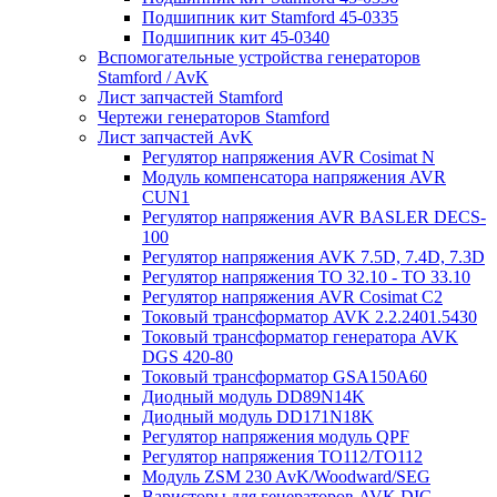
Подшипник кит Stamford 45-0335
Подшипник кит 45-0340
Вспомогательные устройства генераторов
Stamford / AvK
Лист запчастей Stamford
Чертежи генераторов Stamford
Лист запчастей AvK
Регулятор напряжения AVR Cosimat N
Модуль компенсатора напряжения AVR
CUN1
Регулятор напряжения AVR BASLER DECS-
100
Регулятор напряжения AVK 7.5D, 7.4D, 7.3D
Регулятор напряжения TO 32.10 - TO 33.10
Регулятор напряжения AVR Cosimat C2
Токовый трансформатор AVK 2.2.2401.5430
Токовый трансформатор генератора AVK
DGS 420-80
Токовый трансформатор GSA150A60
Диодный модуль DD89N14K
Диодный модуль DD171N18K
Регулятор напряжения модуль QPF
Регулятор напряжения ТО112/TO112
Модуль ZSM 230 AvK/Woodward/SEG
Варисторы для генераторов AVK DIG