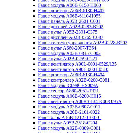
Fanuc модуль A06B-6150-H060
Fanuc резистор A06B-6130-H402
Fanuc модуль A06B-6110-H055
Fanuc панель A05B-2601-C001
Fanuc дисплей A02B-0283-B502
Fanuc пульт A05B-2301-C375
Fanuc дисплей A02B-0265-C087
Fanuc система управления A02B-0228-B502
Fanuc пульт A660-2007-T364
Fanuc модуль A03B-0815-C002
Fanuc пульт A02B-0259-C221
Fanuc вентилятор A90L-0001-0529/135
Fanuc вентилятор A90L-0001-0510
Fanuc резистор A06B-6130-H404
Fanuc контроллер A02B-0200-C081
Fanuc модуль IC698CHS009A
Fanuc сенсор A860-2051-T321
Fanuc модуль A06B-6200-H015
Fanuc вентилятор A06B-6134-K003 095A
Fanuc модуль A03B-0807-C011
Fanuc модуль A20B-2101-0022
Fanuc блок A16B-1212-0100-01
Fanuc пульт A05B-2518-C204
Fanuc модуль A02B-0309-C001