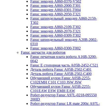
Fanuc энкодер A860-0370-V502
Fanuc энкодер A860-2000-T301
Fanuc энкодер A860-0301-T004
Fanuc энкодер A860-2050-T321
Fanuc шпиндельный энкодер A860-2159-
T302
Fanuc энкодер A860-2109-T302
Fanuc энкодер A860-2070-T321
Fanuc энкодер A860-0309-T302
Fanuc шпиндельный энкодер A20B-2002-
0310
Fanuc энкодер A860-0300-T002
Fanuc запчасти для роботов
Fanuc печатная плата робота A16B-3200-
0042
Fanuc E стопорная часть A05B-2452-C521
Деталь робота Fanuc A05B-2502-C401
Деталь робота Fanuc A05B-2502-C400
Обучающий кулон Fanuc A05B-2255-
C102EMH C101 C103 JSW JSW
Обучающий кулон Fanuc A05B-2255-
C101EAW ESW EMH EAW
Робот-редуктор Fanuc A97L-0218-095550
200ID
Робот-редуктор Fanuc LR mate 200ic A97L-