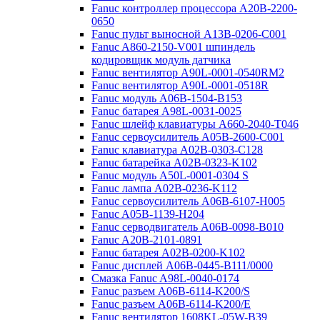
Fanuc контроллер процессора A20B-2200-
0650
Fanuc пульт выносной A13B-0206-C001
Fanuc A860-2150-V001 шпиндель
кодировщик модуль датчика
Fanuc вентилятор A90L-0001-0540RM2
Fanuc вентилятор A90L-0001-0518R
Fanuc модуль A06B-1504-B153
Fanuc батарея A98L-0031-0025
Fanuc шлейф клавиатуры A660-2040-T046
Fanuc сервоусилитель A05B-2600-C001
Fanuc клавиатура A02B-0303-C128
Fanuc батарейка A02B-0323-K102
Fanuc модуль A50L-0001-0304 S
Fanuc лампа A02B-0236-K112
Fanuc сервоусилитель A06B-6107-H005
Fanuc A05B-1139-H204
Fanuc серводвигатель A06B-0098-B010
Fanuc A20B-2101-0891
Fanuc батарея A02B-0200-K102
Fanuc дисплей А06В-0445-В111/0000
Cмазка Fanuc A98L-0040-0174
Fanuc разъем A06B-6114-K200/S
Fanuc разъем A06B-6114-K200/E
Fanuc вентилятор 1608KL-05W-B39