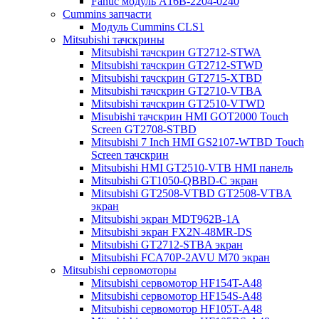
Fanuc модуль A16B-2204-0240
Cummins запчасти
Модуль Cummins CLS1
Mitsubishi тачскрины
Mitsubishi тачскрин GT2712-STWA
Mitsubishi тачскрин GT2712-STWD
Mitsubishi тачскрин GT2715-XTBD
Mitsubishi тачскрин GT2710-VTBA
Mitsubishi тачскрин GT2510-VTWD
Misubishi тачскрин HMI GOT2000 Touch
Screen GT2708-STBD
Mitsubishi 7 Inch HMI GS2107-WTBD Touch
Screen тачскрин
Mitsubishi HMI GT2510-VTB HMI панель
Mitsubishi GT1050-QBBD-C экран
Mitsubishi GT2508-VTBD GT2508-VTBA
экран
Mitsubishi экран MDT962B-1A
Mitsubishi экран FX2N-48MR-DS
Mitsubishi GT2712-STBA экран
Mitsubishi FCA70P-2AVU M70 экран
Mitsubishi сервомоторы
Mitsubishi сервомотор HF154T-A48
Mitsubishi сервомотор HF154S-A48
Mitsubishi сервомотор HF105T-A48