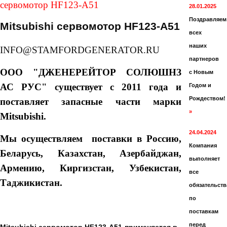
сервомотор HF123-A51
28.01.2025
Поздравляем
Mitsubishi сервомотор HF123-A51
всех
наших
INFO@STAMFORDGENERATOR.RU
партнеров
ООО "ДЖЕНЕРЕЙТОР СОЛЮШНЗ
с Новым
АС РУС" существует с 2011 года и
Годом и
Рождеством!
поставляет запасные части марки
»
Mitsubishi.
24.04.2024
Мы осуществляем поставки в Россию,
Компания
Беларусь, Казахстан, Азербайджан,
выполняет
Армению, Киргизстан, Узбекистан,
все
Таджикистан.
обязательств
по
поставкам
перед