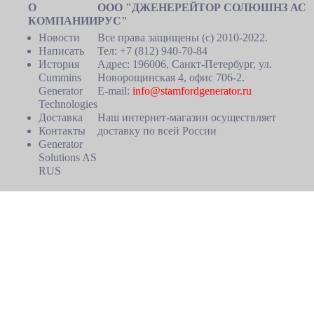
О
ООО "ДЖЕНЕРЕЙТОР СОЛЮШНЗ АС
КОМПАНИИ
РУС"
Новости
Все права защищены (c) 2010-2022.
Написать
Тел: +7 (812) 940-70-84
История
Адрес: 196006, Санкт-Петербург, ул.
Cummins
Новорощинская 4, офис 706-2.
Generator
E-mail:
info@stamfordgenerator.ru
Technologies
Доставка
Наш интернет-магазин осуществляет
Контакты
доставку по всей России
Generator
Solutions AS
RUS