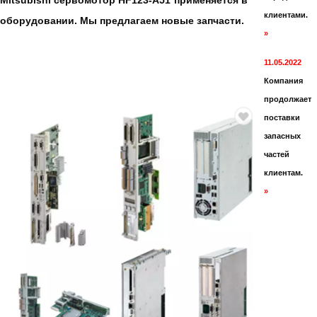
Mitsubishi сервомотор HF123-A51
применяется в
клиентами.
оборудовании. Мы предлагаем новые запчасти.
»
11.05.2022
Компания
продолжает
поставки
запасных
частей
клиентам.
»