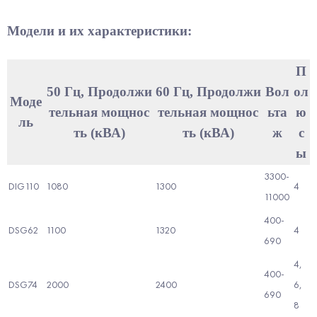
Модели и их характеристики:
П
50 Гц, Продолжи
60 Гц, Продолжи
Вол
ол
Моде
тельная мощнос
тельная мощнос
ьта
ю
ль
ть (кВА)
ть (кВА)
ж
с
ы
3300-
DIG110
1080
1300
4
11000
400-
DSG62
1100
1320
4
690
4,
400-
DSG74
2000
2400
6,
690
8