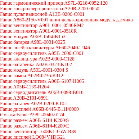
Fanuc гармонический привод A97L-0218-0952 120
Fanuc контроллер процессора A20B-2200-0650
Fanuc пульт выносной A13B-0206-C001
Fanuc A860-2150-V001 шпиндель кодировщик модуль датчика
Fanuc вентилятор A90L-0001-0540RM2
Fanuc вентилятор A90L-0001-0518R
Fanuc модуль A06B-1504-B153
Fanuc батарея A98L-0031-0025
Fanuc шлейф клавиатуры A660-2040-T046
Fanuc сервоусилитель A05B-2600-C001
Fanuc клавиатура A02B-0303-C128
Fanuc батарейка A02B-0323-K102
Fanuc модуль A50L-0001-0304 S
Fanuc лампа A02B-0236-K112
Fanuc сервоусилитель A06B-6107-H005
Fanuc A05B-1139-H204
Fanuc серводвигатель A06B-0098-B010
Fanuc A20B-2101-0891
Fanuc батарея A02B-0200-K102
Fanuc дисплей А06В-0445-В111/0000
Cмазка Fanuc A98L-0040-0174
Fanuc разъем A06B-6114-K200/S
Fanuc разъем A06B-6114-K200/E
Fanuc вентилятор 1608KL-05W-B39
Fanuc дисплей LQ084V1DG21