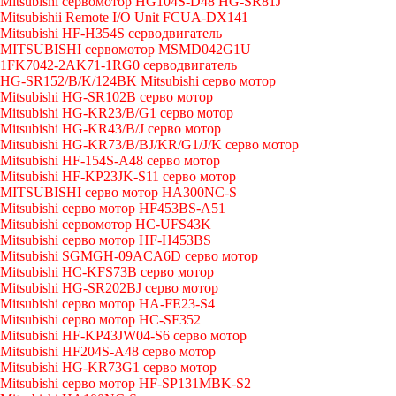
Mitsubishi сервомотор HG104S-D48 HG-SR81J
Mitsubishii Remote I/O Unit FCUA-DX141
Mitsubishi HF-H354S серводвигатель
MITSUBISHI сервомотор MSMD042G1U
1FK7042-2AK71-1RG0 серводвигатель
HG-SR152/B/K/124BK Mitsubishi серво мотор
Mitsubishi HG-SR102B серво мотор
Mitsubishi HG-KR23/B/G1 серво мотор
Mitsubishi HG-KR43/B/J серво мотор
Mitsubishi HG-KR73/B/BJ/KR/G1/J/K серво мотор
Mitsubishi HF-154S-A48 серво мотор
Mitsubishi HF-KP23JK-S11 серво мотор
MITSUBISHI серво мотор HA300NC-S
Mitsubishi серво мотор HF453BS-A51
Mitsubishi сервомотор HC-UFS43K
Mitsubishi серво мотор HF-H453BS
Mitsubishi SGMGH-09ACA6D серво мотор
Mitsubishi HC-KFS73B серво мотор
Mitsubishi HG-SR202BJ серво мотор
Mitsubishi серво мотор HA-FE23-S4
Mitsubishi серво мотор HC-SF352
Mitsubishi HF-KP43JW04-S6 серво мотор
Mitsubishi HF204S-A48 серво мотор
Mitsubishi HG-KR73G1 серво мотор
Mitsubishi серво мотор HF-SP131MBK-S2