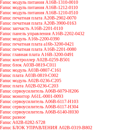
Fanuc модуль питания A16B-1310-0010
Fanuc модуль питания A16B-1212-0110
Fanuc модуль питания A16B-1210-0510
Fanuc печатная плата A20B-2902-0070
Fanuc печатная плата A20B-3900-0163
Fanuc запчасть A16B-2201-0110
Fanuc панель управления A16B-2202-0432
Fanuc модуль A16b-2200-0390
Fanuc печатная плата a16b-3200-0421
Fanuc печатная плата A16B-2201-0080
Fanuc главная плата A16B-3200-0491
Fanuc контроллер A02B-0259-B501
Fanuc блок A03B-0819-C011
Fanuc модуль A03B-0807-C161
Fanuc плата A03B-0819-C002
Fanuc модуль A02B-0236-C205
Fanuc плата A02B-0236-C203
Fanuc сервоусилитель A06B-6079-H206
Fanuc монитор A61L-0001-0093
Fanuc сервоусилитель A06B-6117-H103
Fanuc сервоусилитель A06B-6117-H304
Fanuc сервоусилитель A06B-6140-H030
Fanuc разное
Fanuc A02B-0282-S728
Fanuc БЛОК УПРАВЛЕНИЯ A02B-0319-B802