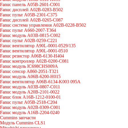
Fanuc панель A05B-2601-C001
Fanuc дисплей A02B-0283-B502
Fanuc пульт A05B-2301-C375
Fanuc дисплей A02B-0265-C087
Fanuc система управления A02B-0228-B502
Fanuc пульт A660-2007-T364
Fanuc модуль A03B-0815-C002
Fanuc пульт A02B-0259-C221
Fanuc вентилятор A90L-0001-0529/135
Fanuc вентилятор A90L-0001-0510
Fanuc резистор A06B-6130-H404
Fanuc контроллер A02B-0200-C081
Fanuc модуль IC698CHS009A
Fanuc сенсор A860-2051-T321
Fanuc модуль A06B-6200-H015
Fanuc вентилятор A06B-6134-K003 095A
Fanuc модуль A03B-0807-C011
Fanuc модуль A20B-2101-0022
Fanuc блок A16B-1212-0100-01
Fanuc пульт A05B-2518-C204
Fanuc модуль A02B-0309-C001
Fanuc модуль A16B-2204-0240
Cummins запчасти
Модуль Cummins CLS1
Mitsubishi тачскрины