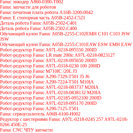
Fanuc энкодер A860-0300-T002
Fanuc запчасти для роботов
Fanuc печатная плата робота A16B-3200-0042
Fanuc E стопорная часть A05B-2452-C521
Деталь робота Fanuc A05B-2502-C401
Деталь робота Fanuc A05B-2502-C400
Обучающий кулон Fanuc A05B-2255-C102EMH C101 C103 JSW
JSW
Обучающий кулон Fanuc A05B-2255-C101EAW ESW EMH EAW
Робот-редуктор Fanuc A97L-0218-095550 200ID
Робот-редуктор Fanuc LR mate 200ic A97L-0218-0823127
Робот-редуктор Fanuc A97L-0218-095650 200ID
Робот-редуктор Fanuc A97L-0318-0230 100 200ID
Робот-редуктор Fanuc M710IC /20L J3
Робот-редуктор Fanuc A290-7329-T501 J5 J6
Робот-редуктор Fanuc A290-7224-T501 M10IA
Робот-редуктор Fanuc A97L-0218-083737 M20IA
Робот-редуктор Fanuc A97L-0218-0838132 M20IA
Робот-редуктор Fanuc A97L-02185-0952100 200ID
Робот-редуктор Fanuc A97L-0218-095170 200ID
Робот-редуктор Fanuc A290-7125-T501
Fanuc сервоусилитель A06B-6100-H002
Редуктор с шестернями Fanuc А97L-0218-0245 257 A97L-0218-
0266 450E-25
Fanuc CNC ЧПУ запчасти