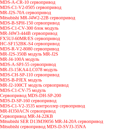
MDS-A-CR-10 сервопривод
MDS-C1-V2-0505 сервопривод
MR-J2S-70A сервопривод
Mitsubishi MR-J4W2-22B сервопривод
MDS-B-SPH-150 сервопривод
MDS-C1-CV-300 блок модуль
MR-J4W3-444B сервопривод
FX5UJ-60MR/ES сервопривод
HC-SF152BK-S4 сервопривод
MDS-R-V2-8080 сервопривод
MR-J2S-350B модуль MR-J2S
MR-J4-100A модуль
MDS-A-SPJ-55 сервопривод
MR-J3-15KA4-LC078 модуль
MDS-CH-SP-110 сервопривод
MDS-B-PJEX модуль
MR-J2-100CT модуль сервопривод
MDS-C1-CV-75 модуль
Сервопривод MDS-DH-SP-200
MDS-D-SP-160 сервопривод
MDS-C1-V2-3535 контроллер сервопривод
MR-H350ACN сервопривод
Сервопривод MR-J4-22KB
Mitsubishi SER D13M39056 MR-J4-20A сервопривод
Mitsubishi сервопривод MDS-D-SVJ3-35NA