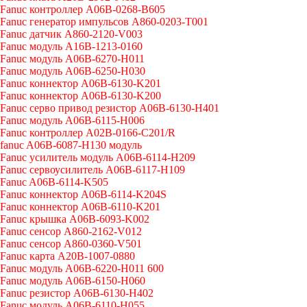
Fanuc контроллер A06B-0268-B605
Fanuc генератор импульсов A860-0203-T001
Fanuc датчик A860-2120-V003
Fanuc модуль A16B-1213-0160
Fanuc модуль A06B-6270-H011
Fanuc модуль A06B-6250-H030
Fanuc коннектор A06B-6130-K201
Fanuc коннектор A06B-6130-K200
Fanuc серво привод резистор A06B-6130-H401
Fanuc модуль A06B-6115-H006
Fanuc контроллер A02B-0166-C201/R
fanuc A06B-6087-H130 модуль
Fanuc усилитель модуль A06B-6114-H209
Fanuc сервоусилитель A06B-6117-H109
Fanuc A06B-6114-K505
Fanuc коннектор A06B-6114-K204S
Fanuc коннектор A06B-6110-K201
Fanuc крышка A06B-6093-K002
Fanuc сенсор A860-2162-V012
Fanuc сенсор A860-0360-V501
Fanuc карта A20B-1007-0880
Fanuc модуль A06B-6220-H011 600
Fanuc модуль A06B-6150-H060
Fanuc резистор A06B-6130-H402
Fanuc модуль A06B-6110-H055