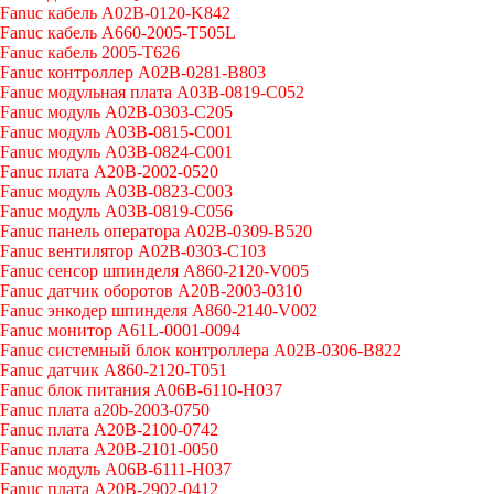
Fanuc кабель A02B-0120-K842
Fanuc кабель A660-2005-T505L
Fanuc кабель 2005-T626
Fanuc контроллер A02B-0281-B803
Fanuc модульная плата A03B-0819-C052
Fanuc модуль A02B-0303-C205
Fanuc модуль A03B-0815-C001
Fanuc модуль A03B-0824-C001
Fanuc плата A20B-2002-0520
Fanuc модуль A03B-0823-C003
Fanuc модуль A03B-0819-C056
Fanuc панель оператора A02B-0309-B520
Fanuc вентилятор A02B-0303-C103
Fanuc cенсор шпинделя A860-2120-V005
Fanuc датчик оборотов A20B-2003-0310
Fanuc энкодер шпинделя A860-2140-V002
Fanuc монитор A61L-0001-0094
Fanuc системный блок контроллера A02B-0306-B822
Fanuc датчик A860-2120-T051
Fanuc блок питания A06B-6110-H037
Fanuc плата a20b-2003-0750
Fanuc плата A20B-2100-0742
Fanuc плата A20B-2101-0050
Fanuc модуль A06B-6111-H037
Fanuc плата A20B-2902-0412