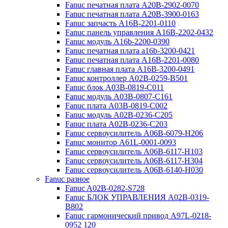
Fanuc печатная плата A20B-2902-0070
Fanuc печатная плата A20B-3900-0163
Fanuc запчасть A16B-2201-0110
Fanuc панель управления A16B-2202-0432
Fanuc модуль A16b-2200-0390
Fanuc печатная плата a16b-3200-0421
Fanuc печатная плата A16B-2201-0080
Fanuc главная плата A16B-3200-0491
Fanuc контроллер A02B-0259-B501
Fanuc блок A03B-0819-C011
Fanuc модуль A03B-0807-C161
Fanuc плата A03B-0819-C002
Fanuc модуль A02B-0236-C205
Fanuc плата A02B-0236-C203
Fanuc сервоусилитель A06B-6079-H206
Fanuc монитор A61L-0001-0093
Fanuc сервоусилитель A06B-6117-H103
Fanuc сервоусилитель A06B-6117-H304
Fanuc сервоусилитель A06B-6140-H030
Fanuc разное
Fanuc A02B-0282-S728
Fanuc БЛОК УПРАВЛЕНИЯ A02B-0319-
B802
Fanuc гармонический привод A97L-0218-
0952 120