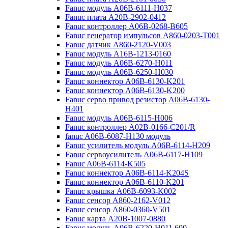
Fanuc модуль A06B-6111-H037
Fanuc плата A20B-2902-0412
Fanuc контроллер A06B-0268-B605
Fanuc генератор импульсов A860-0203-T001
Fanuc датчик A860-2120-V003
Fanuc модуль A16B-1213-0160
Fanuc модуль A06B-6270-H011
Fanuc модуль A06B-6250-H030
Fanuc коннектор A06B-6130-K201
Fanuc коннектор A06B-6130-K200
Fanuc серво привод резистор A06B-6130-
H401
Fanuc модуль A06B-6115-H006
Fanuc контроллер A02B-0166-C201/R
fanuc A06B-6087-H130 модуль
Fanuc усилитель модуль A06B-6114-H209
Fanuc сервоусилитель A06B-6117-H109
Fanuc A06B-6114-K505
Fanuc коннектор A06B-6114-K204S
Fanuc коннектор A06B-6110-K201
Fanuc крышка A06B-6093-K002
Fanuc сенсор A860-2162-V012
Fanuc сенсор A860-0360-V501
Fanuc карта A20B-1007-0880
Fanuc модуль A06B-6220-H011 600