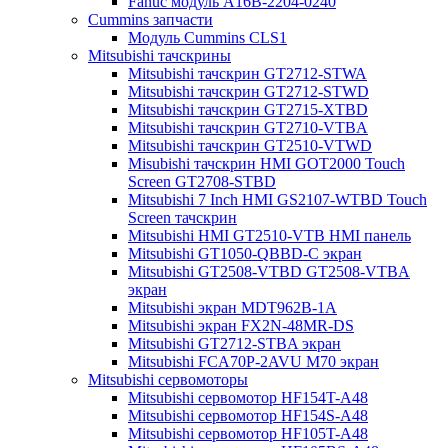
Fanuc модуль A16B-2204-0240
Cummins запчасти
Модуль Cummins CLS1
Mitsubishi тачскрины
Mitsubishi тачскрин GT2712-STWA
Mitsubishi тачскрин GT2712-STWD
Mitsubishi тачскрин GT2715-XTBD
Mitsubishi тачскрин GT2710-VTBA
Mitsubishi тачскрин GT2510-VTWD
Misubishi тачскрин HMI GOT2000 Touch
Screen GT2708-STBD
Mitsubishi 7 Inch HMI GS2107-WTBD Touch
Screen тачскрин
Mitsubishi HMI GT2510-VTB HMI панель
Mitsubishi GT1050-QBBD-C экран
Mitsubishi GT2508-VTBD GT2508-VTBA
экран
Mitsubishi экран MDT962B-1A
Mitsubishi экран FX2N-48MR-DS
Mitsubishi GT2712-STBA экран
Mitsubishi FCA70P-2AVU M70 экран
Mitsubishi сервомоторы
Mitsubishi сервомотор HF154T-A48
Mitsubishi сервомотор HF154S-A48
Mitsubishi сервомотор HF105T-A48