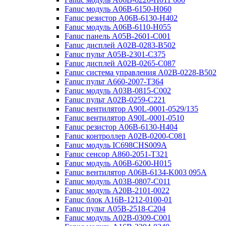
Fanuc модуль A06B-6150-H060
Fanuc резистор A06B-6130-H402
Fanuc модуль A06B-6110-H055
Fanuc панель A05B-2601-C001
Fanuc дисплей A02B-0283-B502
Fanuc пульт A05B-2301-C375
Fanuc дисплей A02B-0265-C087
Fanuc система управления A02B-0228-B502
Fanuc пульт A660-2007-T364
Fanuc модуль A03B-0815-C002
Fanuc пульт A02B-0259-C221
Fanuc вентилятор A90L-0001-0529/135
Fanuc вентилятор A90L-0001-0510
Fanuc резистор A06B-6130-H404
Fanuc контроллер A02B-0200-C081
Fanuc модуль IC698CHS009A
Fanuc сенсор A860-2051-T321
Fanuc модуль A06B-6200-H015
Fanuc вентилятор A06B-6134-K003 095A
Fanuc модуль A03B-0807-C011
Fanuc модуль A20B-2101-0022
Fanuc блок A16B-1212-0100-01
Fanuc пульт A05B-2518-C204
Fanuc модуль A02B-0309-C001