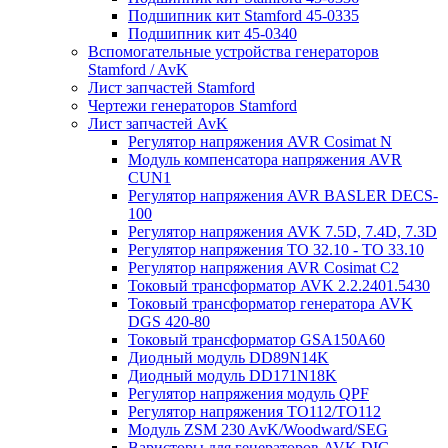
Подшипник кит Stamford 45-0335
Подшипник кит 45-0340
Вспомогательные устройства генераторов
Stamford / AvK
Лист запчастей Stamford
Чертежи генераторов Stamford
Лист запчастей AvK
Регулятор напряжения AVR Cosimat N
Модуль компенсатора напряжения AVR
CUN1
Регулятор напряжения AVR BASLER DECS-
100
Регулятор напряжения AVK 7.5D, 7.4D, 7.3D
Регулятор напряжения TO 32.10 - TO 33.10
Регулятор напряжения AVR Cosimat C2
Токовый трансформатор AVK 2.2.2401.5430
Токовый трансформатор генератора AVK
DGS 420-80
Токовый трансформатор GSA150A60
Диодный модуль DD89N14K
Диодный модуль DD171N18K
Регулятор напряжения модуль QPF
Регулятор напряжения ТО112/TO112
Модуль ZSM 230 AvK/Woodward/SEG
Варисторы для генераторов AVK DIG