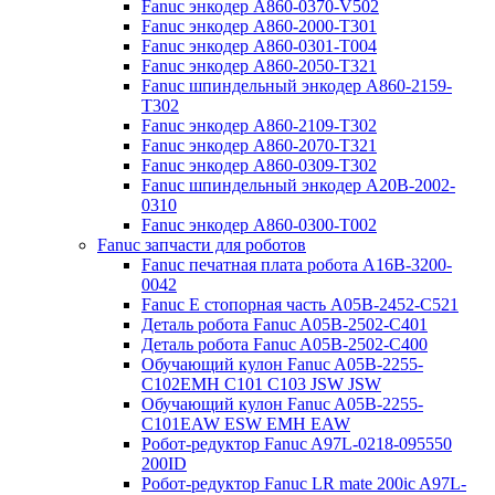
Fanuc энкодер A860-0370-V502
Fanuc энкодер A860-2000-T301
Fanuc энкодер A860-0301-T004
Fanuc энкодер A860-2050-T321
Fanuc шпиндельный энкодер A860-2159-
T302
Fanuc энкодер A860-2109-T302
Fanuc энкодер A860-2070-T321
Fanuc энкодер A860-0309-T302
Fanuc шпиндельный энкодер A20B-2002-
0310
Fanuc энкодер A860-0300-T002
Fanuc запчасти для роботов
Fanuc печатная плата робота A16B-3200-
0042
Fanuc E стопорная часть A05B-2452-C521
Деталь робота Fanuc A05B-2502-C401
Деталь робота Fanuc A05B-2502-C400
Обучающий кулон Fanuc A05B-2255-
C102EMH C101 C103 JSW JSW
Обучающий кулон Fanuc A05B-2255-
C101EAW ESW EMH EAW
Робот-редуктор Fanuc A97L-0218-095550
200ID
Робот-редуктор Fanuc LR mate 200ic A97L-