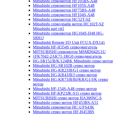
Mitsubishi сервомотор HF105BS-A48
Mitsubishi сервомотор HF105S-A48
Mitsubishi сервомотор HF75BS-A48
Mitsubishi сервомотор HF104S-A48
Mitsubishi сервомотор HC52T-SZ
Mitsubishi серводрайв мотор HC102T-SZ
Mitsubishi part vit1
Mitsubishi сервомотор HG104S-D48 HG-
SR81J
Mitsubishii Remote I/O Unit FCUA-DX141
Mitsubishi HF-H354S серводвигатель
MITSUBISHI сервомотор MSMD042G1U
1FK7042-2AK71-1RG0 серводвигатель
HG-SR152/B/K/124BK Mitsubishi серво мотор
Mitsubishi HG-SR102B серво мотор
Mitsubishi HG-KR23/B/G1 серво мотор
Mitsubishi HG-KR43/B/J серво мотор
Mitsubishi HG-KR73/B/BJ/KR/G1/J/K серво
мотор
Mitsubishi HF-154S-A48 серво мотор
Mitsubishi HF-KP23JK-S11 серво мотор
MITSUBISHI серво мотор HA300NC-S
Mitsubishi серво мотор HF453BS-A51
Mitsubishi сервомотор HC-UFS43K
Mitsubishi серво мотор HF-H453BS