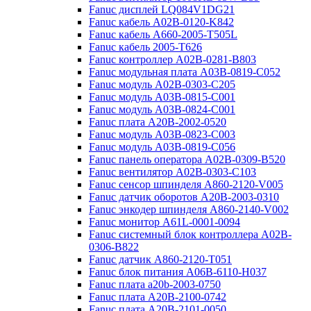
Fanuc дисплей LQ084V1DG21
Fanuc кабель A02B-0120-K842
Fanuc кабель A660-2005-T505L
Fanuc кабель 2005-T626
Fanuc контроллер A02B-0281-B803
Fanuc модульная плата A03B-0819-C052
Fanuc модуль A02B-0303-C205
Fanuc модуль A03B-0815-C001
Fanuc модуль A03B-0824-C001
Fanuc плата A20B-2002-0520
Fanuc модуль A03B-0823-C003
Fanuc модуль A03B-0819-C056
Fanuc панель оператора A02B-0309-B520
Fanuc вентилятор A02B-0303-C103
Fanuc cенсор шпинделя A860-2120-V005
Fanuc датчик оборотов A20B-2003-0310
Fanuc энкодер шпинделя A860-2140-V002
Fanuc монитор A61L-0001-0094
Fanuc системный блок контроллера A02B-
0306-B822
Fanuc датчик A860-2120-T051
Fanuc блок питания A06B-6110-H037
Fanuc плата a20b-2003-0750
Fanuc плата A20B-2100-0742
Fanuc плата A20B-2101-0050