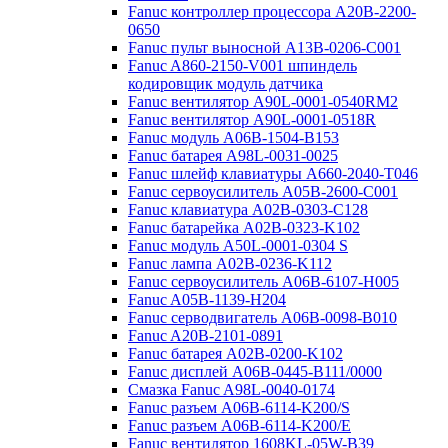
Fanuc контроллер процессора A20B-2200-
0650
Fanuc пульт выносной A13B-0206-C001
Fanuc A860-2150-V001 шпиндель
кодировщик модуль датчика
Fanuc вентилятор A90L-0001-0540RM2
Fanuc вентилятор A90L-0001-0518R
Fanuc модуль A06B-1504-B153
Fanuc батарея A98L-0031-0025
Fanuc шлейф клавиатуры A660-2040-T046
Fanuc сервоусилитель A05B-2600-C001
Fanuc клавиатура A02B-0303-C128
Fanuc батарейка A02B-0323-K102
Fanuc модуль A50L-0001-0304 S
Fanuc лампа A02B-0236-K112
Fanuc сервоусилитель A06B-6107-H005
Fanuc A05B-1139-H204
Fanuc серводвигатель A06B-0098-B010
Fanuc A20B-2101-0891
Fanuc батарея A02B-0200-K102
Fanuc дисплей А06В-0445-В111/0000
Cмазка Fanuc A98L-0040-0174
Fanuc разъем A06B-6114-K200/S
Fanuc разъем A06B-6114-K200/E
Fanuc вентилятор 1608KL-05W-B39